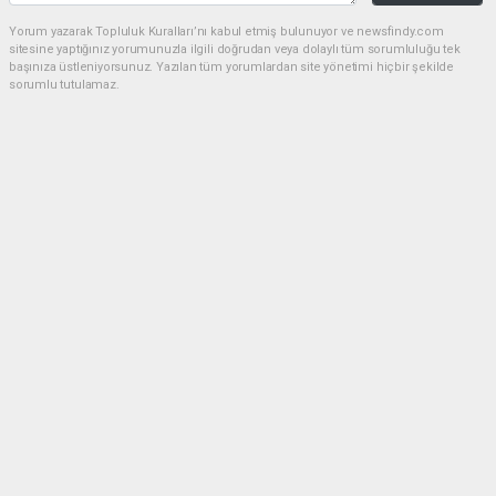
Yorum yazarak Topluluk Kuralları’nı kabul etmiş bulunuyor ve newsfindy.com
sitesine yaptığınız yorumunuzla ilgili doğrudan veya dolaylı tüm sorumluluğu tek
başınıza üstleniyorsunuz. Yazılan tüm yorumlardan site yönetimi hiçbir şekilde
sorumlu tutulamaz.