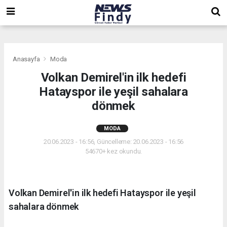
,
,
,
Anasayfa
Moda
Volkan Demirel'in ilk hedefi
Hatayspor ile yeşil sahalara
dönmek
MODA
20.06.2023 - 16:56, Güncelleme: 20.06.2023 - 16:56
54670+ kez okundu.
Volkan Demirel'in ilk hedefi Hatayspor ile yeşil
sahalara dönmek