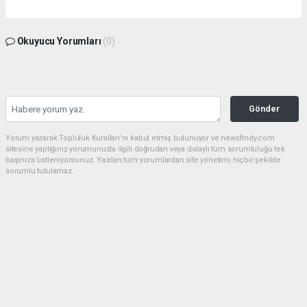
Okuyucu Yorumları
(0)
Gönder
Yorum yazarak Topluluk Kuralları’nı kabul etmiş bulunuyor ve newsfindy.com
sitesine yaptığınız yorumunuzla ilgili doğrudan veya dolaylı tüm sorumluluğu tek
başınıza üstleniyorsunuz. Yazılan tüm yorumlardan site yönetimi hiçbir şekilde
sorumlu tutulamaz.