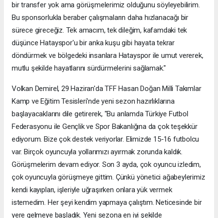
bir transfer yok ama görüşmelerimiz olduğunu söyleyebilirim.
Bu sponsorlukla beraber çalışmaların daha hızlanacağı bir
sürece gireceğiz. Tek amacım, tek dileğim, kafamdaki tek
düşünce Hatayspor'u bir anka kuşu gibi hayata tekrar
döndürmek ve bölgedeki insanlara Hatayspor ile umut vererek,
mutlu şekilde hayatlarını sürdürmelerini sağlamak."
Volkan Demirel, 29 Haziran'da TFF Hasan Doğan Milli Takımlar
Kamp ve Eğitim Tesisleri'nde yeni sezon hazırlıklarına
başlayacaklarını dile getirerek, "Bu anlamda Türkiye Futbol
Federasyonu ile Gençlik ve Spor Bakanlığına da çok teşekkür
ediyorum. Bize çok destek veriyorlar. Elimizde 15-16 futbolcu
var. Birçok oyuncuyla yollarımızı ayırmak zorunda kaldık.
Görüşmelerim devam ediyor. Son 3 ayda, çok oyuncu izledim,
çok oyuncuyla görüşmeye gittim. Çünkü yönetici ağabeylerimiz
kendi kayıpları, işleriyle uğraşırken onlara yük vermek
istemedim. Her şeyi kendim yapmaya çalıştım. Neticesinde bir
yere gelmeye başladık. Yeni sezona en iyi şekilde