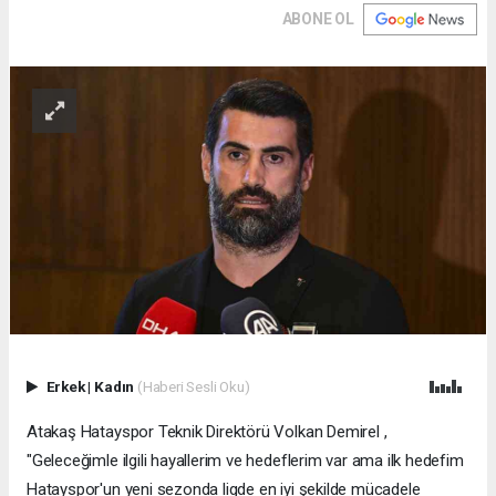
ABONE OL
Erkek
|
Kadın
(Haberi Sesli Oku)
Atakaş Hatayspor Teknik Direktörü Volkan Demirel ,
"Geleceğimle ilgili hayallerim ve hedeflerim var ama ilk hedefim
Hatayspor'un yeni sezonda ligde en iyi şekilde mücadele