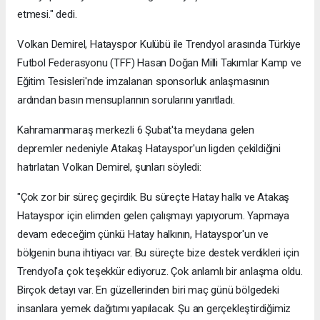
etmesi." dedi.
Volkan Demirel, Hatayspor Kulübü ile Trendyol arasında Türkiye
Futbol Federasyonu (TFF) Hasan Doğan Milli Takımlar Kamp ve
Eğitim Tesisleri'nde imzalanan sponsorluk anlaşmasının
ardından basın mensuplarının sorularını yanıtladı.
Kahramanmaraş merkezli 6 Şubat'ta meydana gelen
depremler nedeniyle Atakaş Hatayspor'un ligden çekildiğini
hatırlatan Volkan Demirel, şunları söyledi:
"Çok zor bir süreç geçirdik. Bu süreçte Hatay halkı ve Atakaş
Hatayspor için elimden gelen çalışmayı yapıyorum. Yapmaya
devam edeceğim çünkü Hatay halkının, Hatayspor'un ve
bölgenin buna ihtiyacı var. Bu süreçte bize destek verdikleri için
Trendyol'a çok teşekkür ediyoruz. Çok anlamlı bir anlaşma oldu.
Birçok detayı var. En güzellerinden biri maç günü bölgedeki
insanlara yemek dağıtımı yapılacak. Şu an gerçekleştirdiğimiz