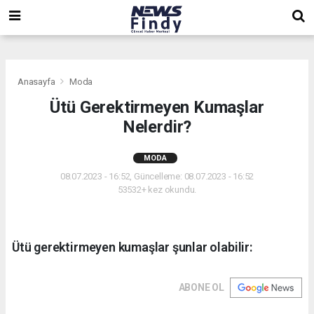
,
,
,
Anasayfa
Moda
Ütü Gerektirmeyen Kumaşlar
Nelerdir?
MODA
08.07.2023 - 16:52, Güncelleme: 08.07.2023 - 16:52
53532+ kez okundu.
Ütü gerektirmeyen kumaşlar şunlar olabilir:
ABONE OL