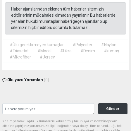
Haber ajanslarından eklenen tüm haberler, sitemizin
editörlerinin müdahalesi olmadan yayınlanır. Bu haberlerde
yer alan hukuki muhataplar haberi geçen ajanslar olup
sitemizin hiç bir editörü sorumlu tutulamaz...
#Ütü gerektirmeyen kumaşlar
#Polyester
#Naylon
#Triasetat
#Modal
#Likra
#Denim
#kumaş
#Mikrofiber
#Jersey
Okuyucu Yorumları
(0)
Gönder
Yorum yazarak Topluluk Kuralları’nı kabul etmiş bulunuyor ve newsfindy.com
sitesine yaptığınız yorumunuzla ilgili doğrudan veya dolaylı tüm sorumluluğu tek
başınıza üstleniyorsunuz. Yazılan tüm yorumlardan site yönetimi hiçbir şekilde