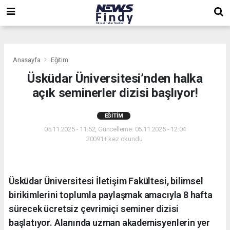
,
,
,
Anasayfa
Eğitim
Üsküdar Üniversitesi’nden halka
açık seminerler dizisi başlıyor!
EĞITIM
05.11.2025 - 11:52, Güncelleme: 05.11.2025 - 12:04
20091+ kez okundu.
Üsküdar Üniversitesi İletişim Fakültesi, bilimsel
birikimlerini toplumla paylaşmak amacıyla 8 hafta
sürecek ücretsiz çevrimiçi seminer dizisi
başlatıyor. Alanında uzman akademisyenlerin yer