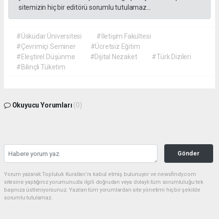
sitemizin hiç bir editörü sorumlu tutulamaz...
#Üsküdar Üniversitesi
#İletişim Fakültesi
#Çevrimiçi Seminer
#Ücretsiz Eğitim
#Eleştirel Düşünme
#Dijital Nezaket
#Türk Dizileri
#Bilinçli Tüketim
Okuyucu Yorumları
(0)
Gönder
Yorum yazarak Topluluk Kuralları’nı kabul etmiş bulunuyor ve newsfindy.com
sitesine yaptığınız yorumunuzla ilgili doğrudan veya dolaylı tüm sorumluluğu tek
başınıza üstleniyorsunuz. Yazılan tüm yorumlardan site yönetimi hiçbir şekilde
sorumlu tutulamaz.