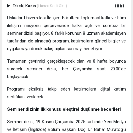
Erkek
|
Kadın
(Haberi Sesli Oku)
Üsküdar Üniversitesi İletişim Fakültesi, toplumsal katkı ve bilim
iletişimi misyonu çerçevesinde halka açık ve ücretsiz bir
seminer dizisi başlıyor. 8 farklı konunun 8 uzman akademisyen
tarafından ele alınacağı program, katılımcılara güncel bilgiler ve
uygulamaya dönük bakış açıları sunmayı hedefliyor.
Tamamen çevrimiçi gerçekleşecek olan ve 8 hafta boyunca
sürecek seminer dizisi, her Çarşamba saat 20.00’de
başlayacak.
Programı eksiksiz takip eden katılımcılara dijital katılım
sertifikası verilecek.
Seminer dizinin ilk konusu eleştirel düşünme becerileri
Seminer dizisi, 19 Kasım Çarşamba 2025 tarihinde Yeni Medya
ve İletişim (İngilizce) Bölüm Başkanı Doç. Dr. Bahar Muratoğlu