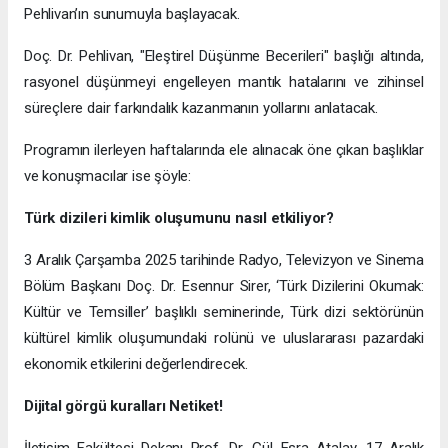
Pehlivan’ın sunumuyla başlayacak.
Doç. Dr. Pehlivan, "Eleştirel Düşünme Becerileri" başlığı altında,
rasyonel düşünmeyi engelleyen mantık hatalarını ve zihinsel
süreçlere dair farkındalık kazanmanın yollarını anlatacak.
Programın ilerleyen haftalarında ele alınacak öne çıkan başlıklar
ve konuşmacılar ise şöyle:
Türk dizileri kimlik oluşumunu nasıl etkiliyor?
3 Aralık Çarşamba 2025 tarihinde Radyo, Televizyon ve Sinema
Bölüm Başkanı Doç. Dr. Esennur Sirer, ‘Türk Dizilerini Okumak:
Kültür ve Temsiller’ başlıklı seminerinde, Türk dizi sektörünün
kültürel kimlik oluşumundaki rolünü ve uluslararası pazardaki
ekonomik etkilerini değerlendirecek.
Dijital görgü kuralları Netiket!
İletişim Fakültesi Dekanı Prof. Dr. Gül Esra Atalay, 17 Aralık