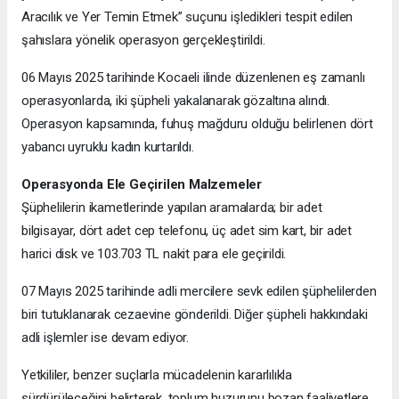
Aracılık ve Yer Temin Etmek” suçunu işledikleri tespit edilen
şahıslara yönelik operasyon gerçekleştirildi.
06 Mayıs 2025 tarihinde Kocaeli ilinde düzenlenen eş zamanlı
operasyonlarda, iki şüpheli yakalanarak gözaltına alındı.
Operasyon kapsamında, fuhuş mağduru olduğu belirlenen dört
yabancı uyruklu kadın kurtarıldı.
Operasyonda Ele Geçirilen Malzemeler
Şüphelilerin ikametlerinde yapılan aramalarda; bir adet
bilgisayar, dört adet cep telefonu, üç adet sim kart, bir adet
harici disk ve 103.703 TL nakit para ele geçirildi.
07 Mayıs 2025 tarihinde adli mercilere sevk edilen şüphelilerden
biri tutuklanarak cezaevine gönderildi. Diğer şüpheli hakkındaki
adli işlemler ise devam ediyor.
Yetkililer, benzer suçlarla mücadelenin kararlılıkla
sürdürüleceğini belirterek, toplum huzurunu bozan faaliyetlere