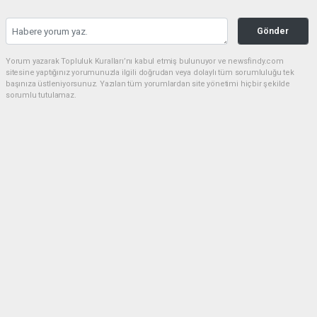
Gönder
Yorum yazarak Topluluk Kuralları’nı kabul etmiş bulunuyor ve newsfindy.com
sitesine yaptığınız yorumunuzla ilgili doğrudan veya dolaylı tüm sorumluluğu tek
başınıza üstleniyorsunuz. Yazılan tüm yorumlardan site yönetimi hiçbir şekilde
sorumlu tutulamaz.