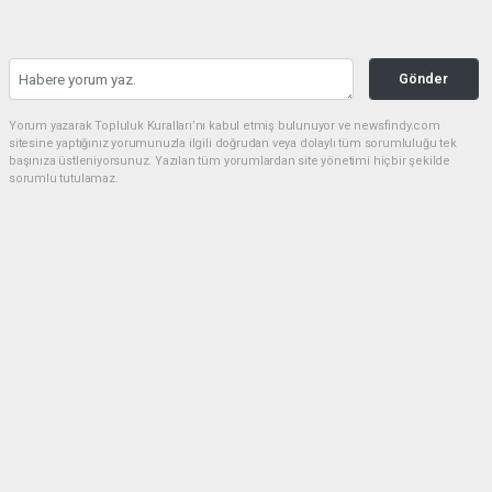
Gönder
Yorum yazarak Topluluk Kuralları’nı kabul etmiş bulunuyor ve newsfindy.com
sitesine yaptığınız yorumunuzla ilgili doğrudan veya dolaylı tüm sorumluluğu tek
başınıza üstleniyorsunuz. Yazılan tüm yorumlardan site yönetimi hiçbir şekilde
sorumlu tutulamaz.