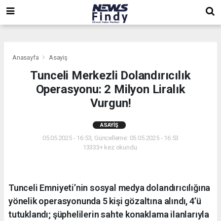
,
,
,
Anasayfa
Asayiş
Tunceli Merkezli Dolandırıcılık
Operasyonu: 2 Milyon Liralık
Vurgun!
ASAYIŞ
05.05.2025 - 16:53, Güncelleme: 05.05.2025 - 16:53
13333+ kez okundu.
Tunceli Emniyeti’nin sosyal medya dolandırıcılığına
yönelik operasyonunda 5 kişi gözaltına alındı, 4’ü
tutuklandı; şüphelilerin sahte konaklama ilanlarıyla