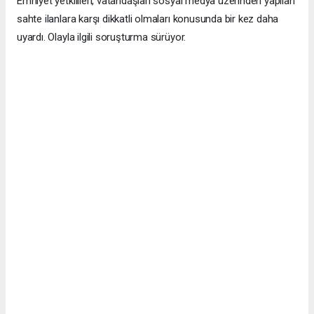
Emniyet yetkilileri, vatandaşları sosyal medya üzerinden yapılan
sahte ilanlara karşı dikkatli olmaları konusunda bir kez daha
uyardı. Olayla ilgili soruşturma sürüyor.