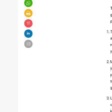
g
p
a
m
y
M
y
p
t
g
U
o
k