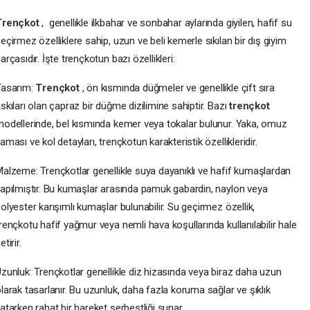
Trençkot
, genellikle ilkbahar ve sonbahar aylarında giyilen, hafif su
eçirmez özelliklere sahip, uzun ve beli kemerle sıkılan bir dış giyim
arçasıdır. İşte trençkotun bazı özellikleri:
Tasarım:
Trençkot
, ön kısmında düğmeler ve genellikle çift sıra
skıları olan çapraz bir düğme dizilimine sahiptir. Bazı
trençkot
odellerinde, bel kısmında kemer veya tokalar bulunur. Yaka, omuz
aması ve kol detayları, trençkotun karakteristik özellikleridir.
alzeme: Trençkotlar genellikle suya dayanıklı ve hafif kumaşlardan
apılmıştır. Bu kumaşlar arasında pamuk gabardin, naylon veya
olyester karışımlı kumaşlar bulunabilir. Su geçirmez özellik,
rençkotu hafif yağmur veya nemli hava koşullarında kullanılabilir hale
etirir.
zunluk: Trençkotlar genellikle diz hizasında veya biraz daha uzun
larak tasarlanır. Bu uzunluk, daha fazla koruma sağlar ve şıklık
atarken rahat bir hareket serbestliği sunar.