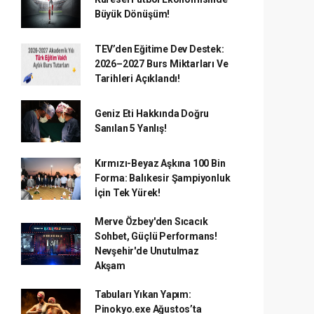
Büyük Dönüşüm!
TEV’den Eğitime Dev Destek:
2026–2027 Burs Miktarları Ve
Tarihleri Açıklandı!
Geniz Eti Hakkında Doğru
Sanılan 5 Yanlış!
Kırmızı-Beyaz Aşkına 100 Bin
Forma: Balıkesir Şampiyonluk
İçin Tek Yürek!
Merve Özbey'den Sıcacık
Sohbet, Güçlü Performans!
Nevşehir'de Unutulmaz
Akşam
Tabuları Yıkan Yapım:
Pinokyo.exe Ağustos’ta