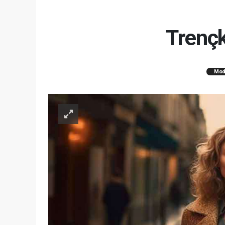
Trençk
Mod