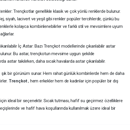
enkler: Trençkotlar genellikle klasik ve çok yönlü renklerde bulunur.
ej, siyah, lacivert ve yeşil gibi renkler popüler tercihlerdir, çünkü bu
enklerle kolayca kombinlenebilirler ve farklı stil ve mevsimlere uyum
ağlarlar.
ıkarılabilir İç Astar: Bazı Trençkot modellerinde çıkarılabilir astar
ulunur. Bu astar, trençkotun mevsime uygun şekilde
da astar takılırken, daha sıcak havalarda astar çıkarılabilir.
ik ve şık bir görünüm sunar. Hem rahat günlük kombinlerde hem de daha
irler.
Trençkot
, hem erkekler hem de kadınlar için popüler bir dış
er için ideal bir seçenektir. Sıcak tutması, hafif su geçirmez özelliklere
çişlerinde ve hafif hava koşullarında kullanılmak üzere ideal bir