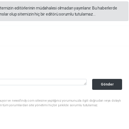
itemizin editörlerinin müdahalesi olmadan yayınlanır. Bu haberlerde
slar olup sitemizin hiç bir editörü sorumlu tutulamaz...
Gönder
uyor ve newsfindy.com sitesine yaptığınız yorumunuzla ilgili doğrudan veya dolaylı
n tüm yorumlardan site yönetimi hiçbir şekilde sorumlu tutulamaz.