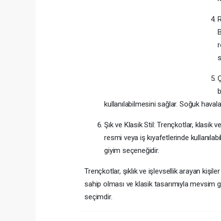
R
B
r
s
Ç
b
kullanılabilmesini sağlar. Soğuk havalar
Şık ve Klasik Stil: Trençkotlar, klas
resmi veya iş kıyafetlerinde kullanılabil
giyim seçeneğidir.
Trençkotlar, şıklık ve işlevsellik arayan kişil
sahip olması ve klasik tasarımıyla mevsim ge
seçimdir.