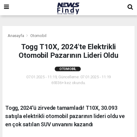
,
,
,
Anasayfa
Otomobil
Togg T10X, 2024'te Elektrikli
Otomobil Pazarının Lideri Oldu
OTOMOBIL
07.01.2025 - 11:19, Güncelleme: 07.01.2025 - 11:19
69336+ kez okundu.
Togg, 2024'ü zirvede tamamladı! T10X, 30.093
satışla elektrikli otomobil pazarının lideri oldu ve
en çok satılan SUV unvanını kazandı