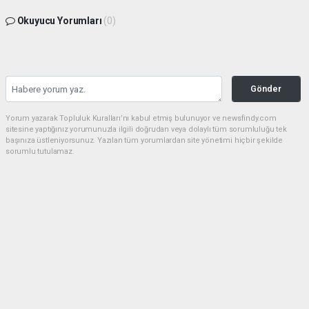
Okuyucu Yorumları
(0)
Gönder
Yorum yazarak Topluluk Kuralları’nı kabul etmiş bulunuyor ve newsfindy.com
sitesine yaptığınız yorumunuzla ilgili doğrudan veya dolaylı tüm sorumluluğu tek
başınıza üstleniyorsunuz. Yazılan tüm yorumlardan site yönetimi hiçbir şekilde
sorumlu tutulamaz.