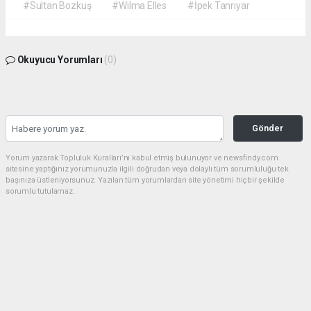
#Sultan Bozkuş
#Wilma Elles
#İpek Tanrıyar
Okuyucu Yorumları
(0)
Gönder
Yorum yazarak Topluluk Kuralları’nı kabul etmiş bulunuyor ve newsfindy.com
sitesine yaptığınız yorumunuzla ilgili doğrudan veya dolaylı tüm sorumluluğu tek
başınıza üstleniyorsunuz. Yazılan tüm yorumlardan site yönetimi hiçbir şekilde
sorumlu tutulamaz.