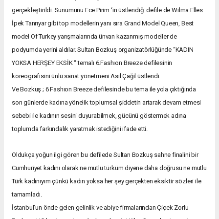
gerçekleştirildi. Sunumunu Ece Pirim ‘in üstlendiği defile de Wilma Elles
İpek Tanrıyar gibi top modellerin yanı sıra Grand Model Queen, Best
model Of Turkey yarışmalarında ünvan kazanmış modeller de
podyumda yerini aldılar. Sultan Bozkuş organizatörlüğünde “KADIN
YOKSA HERŞEY EKSİK “ temalı 6.Fashıon Breeze defilesinin
koreografisini ünlü sanat yönetmeni Asil Çağıl üstlendi.
Ve Bozkuş ; 6 Fashıon Breeze defilesinde bu tema ile yola çıktığında
son günlerde kadına yönelik toplumsal şiddetin artarak devam etmesi
sebebi ile kadının sesini duyurabilmek, gücünü göstermek adına
toplumda farkındalık yaratmak istediğini ifade etti.
Oldukça yoğun ilgi gören bu defilede Sultan Bozkuş sahne finalini bir
Cumhuriyet kadını olarak ne mutlu türküm diyene daha doğrusu ne mutlu
Türk kadınıyım çünkü kadın yoksa her şey gerçekten eksiktir sözleri ile
tamamladı.
İstanbul’un önde gelen gelinlik ve abiye firmalarından Çiçek Zorlu