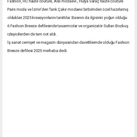
Fashıon, HC haute couture, Aral modaevi , Hülya Saraç haute couture
Paris moda ve İzmir’den Tarık Çakır modaevi birbirinden özel hazırlamış
oldukları 2025 kreasyonlarını tanıttılar. Basının da ilgisinin yoğun olduğu
6 Fashıon Breeze defilesinde tasarımcılar ve organizatör Sultan Bozkuş
izleyicilerden de tam not aldı .
İş sanat cemiyet ve magazin dünyasından davetlilerinde olduğu Fashıon
Breeze defilesi 2025 merhaba dedi.