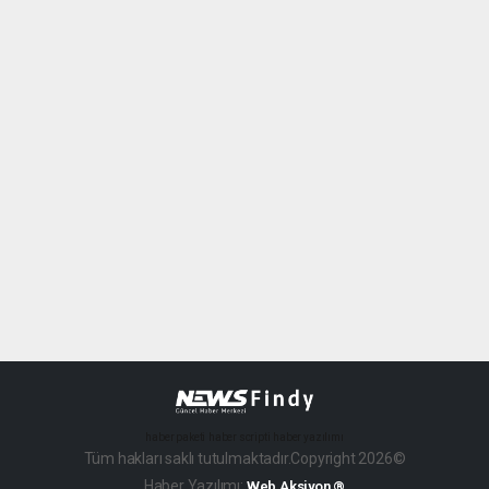
haber paketi
haber scripti
haber yazılımı
Tüm hakları saklı tutulmaktadır.Copyright 2026©
Haber Yazılımı:
Web Aksiyon ®