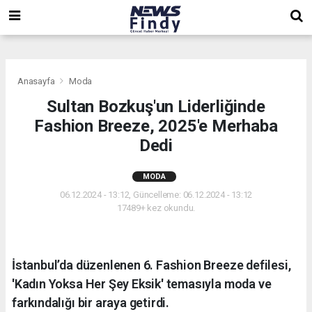
,
,
,
Anasayfa
Moda
Sultan Bozkuş'un Liderliğinde
Fashion Breeze, 2025'e Merhaba
Dedi
MODA
06.12.2024 - 13:12, Güncelleme: 06.12.2024 - 13:12
17489+ kez okundu.
İstanbul’da düzenlenen 6. Fashion Breeze defilesi,
'Kadın Yoksa Her Şey Eksik' temasıyla moda ve
farkındalığı bir araya getirdi.