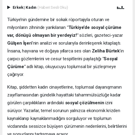
Erkek
|
Kadın
(Haberi Sesli Oku)
Türkiye’nin gündemine bir sokak röportajıyla oturan ve
milyonların zihninde yankılanan
"Türkiye’de sosyal çürüme
var, dönüşü olmayan bir yerdeyiz!"
sözleri, gazeteci-yazar
Gülşen İşeri
’nin analizi ve sorularıyla derinleşerek kitaplaştı.
İnsana, hayvana ve doğaya yıllarca ses olan
Zeliha Bürtek
’in
çarpıcı gözlemlerini ve cesur tespitlerini paylaştığı
"Sosyal
Çürüme"
adlı kitap, okuyucuyu toplumsal bir yüzleşmeye
çağırıyor.
Kitap, şiddetten kadın cinayetlerine, toplumsal dayanışmanın
zayıflamasından gündelik hayattaki tahammülsüzlüğe kadar
görülen çarpıklıkların ardındaki
sosyal çözülmenin
izini
sürüyor. Yazarlar, temel sorunun yalnızca ekonomik krizden
kaynaklanıp kaynaklanmadığını sorguluyor ve toplumun
vicdanında sessizce büyüyen çürümenin nedenlerini, belirtilerini
ve sonuçlarını tartışmaya açıyor.