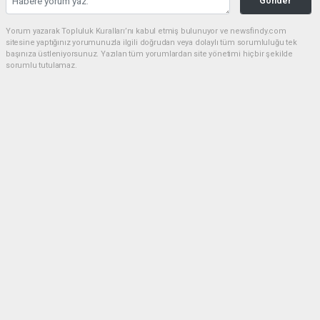
Gönder
Yorum yazarak Topluluk Kuralları’nı kabul etmiş bulunuyor ve newsfindy.com
sitesine yaptığınız yorumunuzla ilgili doğrudan veya dolaylı tüm sorumluluğu tek
başınıza üstleniyorsunuz. Yazılan tüm yorumlardan site yönetimi hiçbir şekilde
sorumlu tutulamaz.