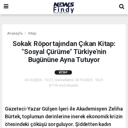
,
,
,
Anasayfa
Kitap
Sokak Röportajından Çıkan Kitap:
"Sosyal Çürüme" Türkiye'nin
Bugününe Ayna Tutuyor
KITAP
24.10.2025 - 10:21, Güncelleme: 24.10.2025 - 10:21
6715+ kez okundu.
Gazeteci-Yazar Gülşen İşeri ile Akademisyen Zeliha
Bürtek, toplumun derinlerine inerek ekonomik krizin
ötesindeki çöküşü sorguluyor. Şiddetten kadın