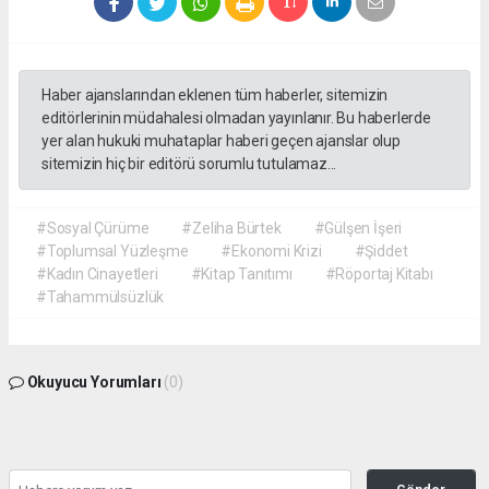
Haber ajanslarından eklenen tüm haberler, sitemizin
editörlerinin müdahalesi olmadan yayınlanır. Bu haberlerde
yer alan hukuki muhataplar haberi geçen ajanslar olup
sitemizin hiç bir editörü sorumlu tutulamaz...
#Sosyal Çürüme
#Zeliha Bürtek
#Gülşen İşeri
#Toplumsal Yüzleşme
#Ekonomi Krizi
#Şiddet
#Kadın Cinayetleri
#Kitap Tanıtımı
#Röportaj Kitabı
#Tahammülsüzlük
Okuyucu Yorumları
(0)