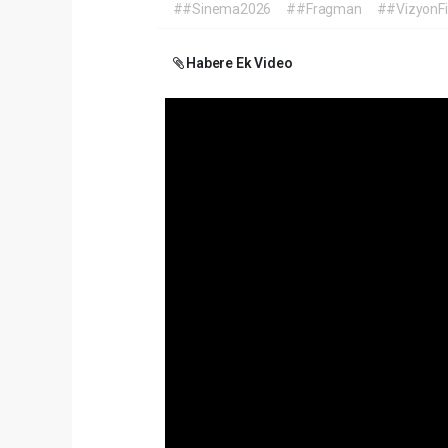
##Sinema2026
##Fragman
##VizyonFi
Habere Ek Video