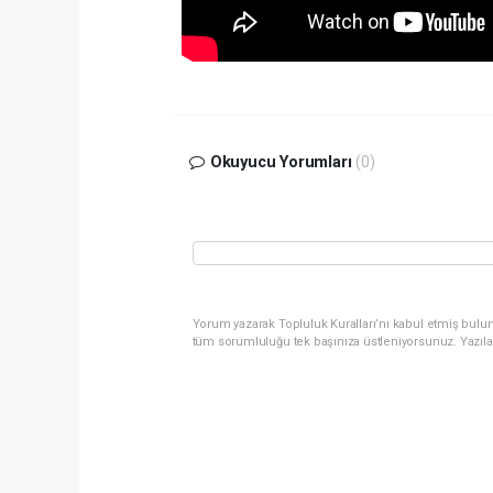
Okuyucu Yorumları
(0)
Yorum yazarak Topluluk Kuralları’nı kabul etmiş bulun
tüm sorumluluğu tek başınıza üstleniyorsunuz. Yazıla