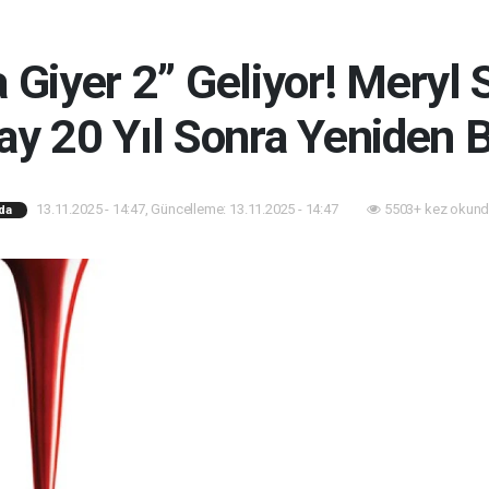
 Giyer 2” Geliyor! Meryl 
y 20 Yıl Sonra Yeniden B
13.11.2025 - 14:47, Güncelleme: 13.11.2025 - 14:47
5503+ kez okund
da