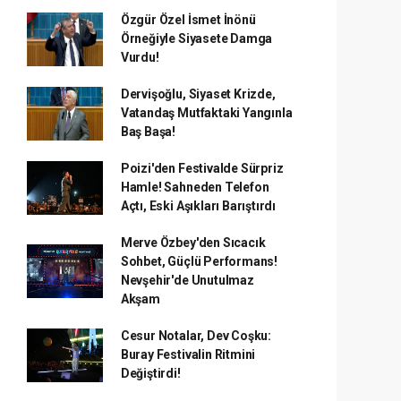
Özgür Özel İsmet İnönü
Örneğiyle Siyasete Damga
Vurdu!
Dervişoğlu, Siyaset Krizde,
Vatandaş Mutfaktaki Yangınla
Baş Başa!
Poizi'den Festivalde Sürpriz
Hamle! Sahneden Telefon
Açtı, Eski Aşıkları Barıştırdı
Merve Özbey'den Sıcacık
Sohbet, Güçlü Performans!
Nevşehir'de Unutulmaz
Akşam
Cesur Notalar, Dev Coşku:
Buray Festivalin Ritmini
Değiştirdi!