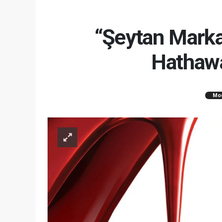
“Şeytan Marka
Hathawa
Mo