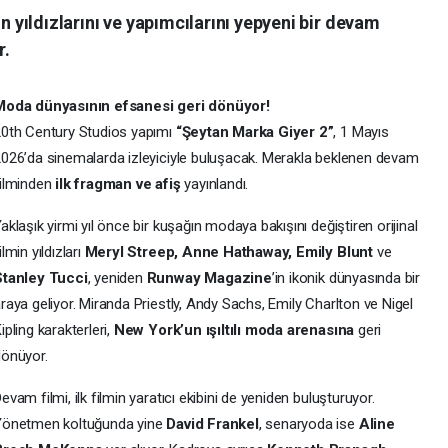
in yıldızlarını ve yapımcılarını yepyeni bir devam
r.
Moda dünyasının efsanesi geri dönüyor!
0th Century Studios yapımı
“Şeytan Marka Giyer 2”
, 1 Mayıs
026’da sinemalarda izleyiciyle buluşacak. Merakla beklenen devam
ilminden
ilk fragman ve afiş
yayınlandı.
aklaşık yirmi yıl önce bir kuşağın modaya bakışını değiştiren orijinal
ilmin yıldızları
Meryl Streep, Anne Hathaway, Emily Blunt
ve
Stanley Tucci
, yeniden
Runway Magazine
’in ikonik dünyasında bir
raya geliyor. Miranda Priestly, Andy Sachs, Emily Charlton ve Nigel
ipling karakterleri,
New York’un ışıltılı moda arenasına
geri
önüyor.
evam filmi, ilk filmin yaratıcı ekibini de yeniden buluşturuyor.
Yönetmen koltuğunda yine
David Frankel
, senaryoda ise
Aline