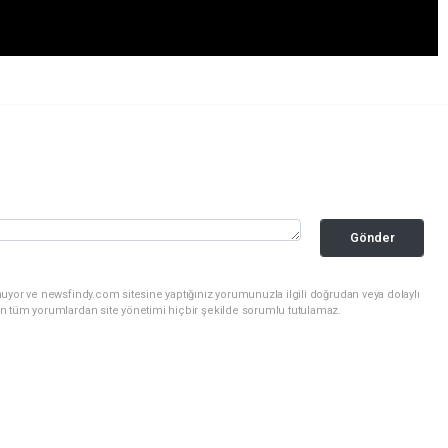
Gönder
uyor ve newsfindy.com sitesine yaptığınız yorumunuzla ilgili doğrudan veya dolaylı
n tüm yorumlardan site yönetimi hiçbir şekilde sorumlu tutulamaz.