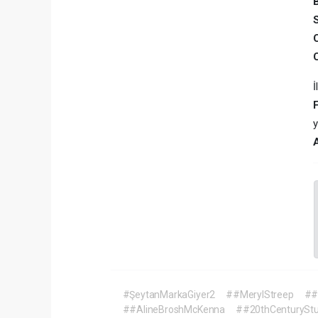
İ
y
#ŞeytanMarkaGiyer2
##MerylStreep
##
##AlineBroshMcKenna
##20thCenturyStu