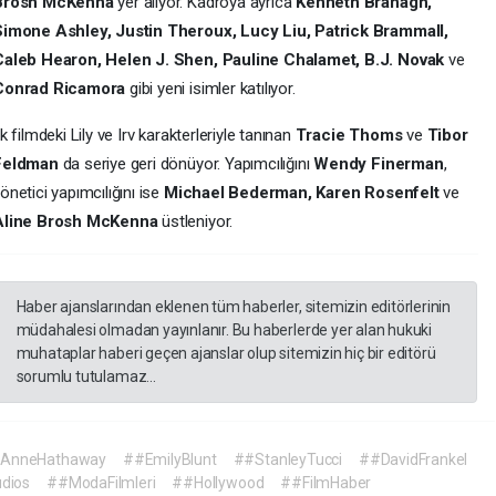
Brosh McKenna
yer alıyor. Kadroya ayrıca
Kenneth Branagh,
Simone Ashley, Justin Theroux, Lucy Liu, Patrick Brammall,
Caleb Hearon, Helen J. Shen, Pauline Chalamet, B.J. Novak
ve
Conrad Ricamora
gibi yeni isimler katılıyor.
lk filmdeki Lily ve Irv karakterleriyle tanınan
Tracie Thoms
ve
Tibor
Feldman
da seriye geri dönüyor. Yapımcılığını
Wendy Finerman
,
önetici yapımcılığını ise
Michael Bederman, Karen Rosenfelt
ve
Aline Brosh McKenna
üstleniyor.
Haber ajanslarından eklenen tüm haberler, sitemizin editörlerinin
müdahalesi olmadan yayınlanır. Bu haberlerde yer alan hukuki
muhataplar haberi geçen ajanslar olup sitemizin hiç bir editörü
sorumlu tutulamaz...
AnneHathaway
##EmilyBlunt
##StanleyTucci
##DavidFrankel
dios
##ModaFilmleri
##Hollywood
##FilmHaber