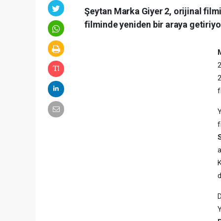
Şeytan Marka Giyer 2, orijinal film
filminde yeniden bir araya getiriyo
2
2
f
Y
f
a
K
d
D