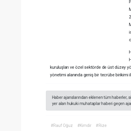
P
M
2
M
i
o
H
H
kuruluşları ve özel sektörde de üst düzey y
yönetimi alanında geniş bir tecrübe birikimi i
Haber ajanslarından eklenen tüm haberler, s
yer alan hukuki muhataplar haberi geçen ajan
#Rauf Oğuz
#Kimdir
#Rize