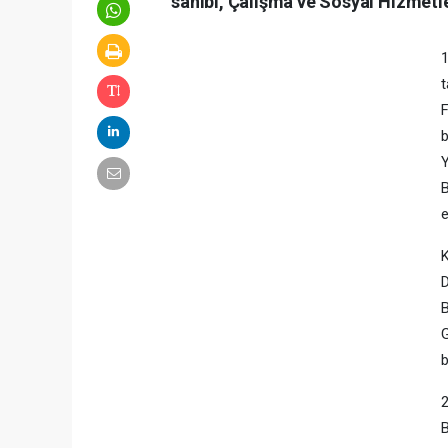
sahibi, Çalışma ve Sosyal Hizmetl
1
t
F
b
Y
B
e
K
D
B
G
b
2
B