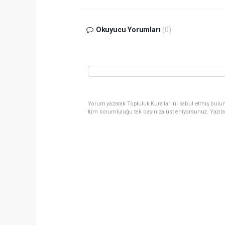
Okuyucu Yorumları
(0)
Yorum yazarak Topluluk Kuralları’nı kabul etmiş bulun
tüm sorumluluğu tek başınıza üstleniyorsunuz. Yazıla