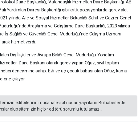
rotokol Daire Başkanlığı, Vatandaşlık Hizmetleri Daire Başkanlığı, AB
ali Yardımları Dairesi Başkanlığı gibi kritik pozisyonlarda görev aldı.
021 yılında Aile ve Sosyal Hizmetler Bakanlığı Şehit ve Gaziler Genel
üdürlüğü’nde Araştırma ve Geliştirme Daire Başkanlığı, 2023 yılında
se İş Sağlığı ve Güvenliği Genel Müdürlüğü’nde Çalışma Uzmanı
larak hizmet verdi.
alen Dış İlişkiler ve Avrupa Birliği Genel Müdürlüğü Yönetim
izmetleri Daire Başkanı olarak görev yapan Oğuz, sivil toplum
önetici deneyimine sahip. Evli ve üç çocuk babası olan Oğuz, kamu
le öne çıkıyor
itemizin editörlerinin müdahalesi olmadan yayınlanır. Bu haberlerde
slar olup sitemizin hiç bir editörü sorumlu tutulamaz...