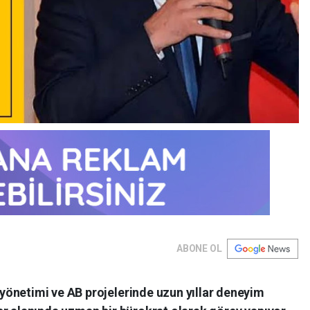
ABONE OL
önetimi ve AB projelerinde uzun yıllar deneyim