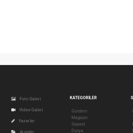
KATEGORİLER
S
Foto Galeri
Video Galeri
Gündem
Magazin
Yazarlar
Siyaset
Dünya
Arşivler