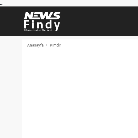
,
,
,
Anasayfa
Kimdir