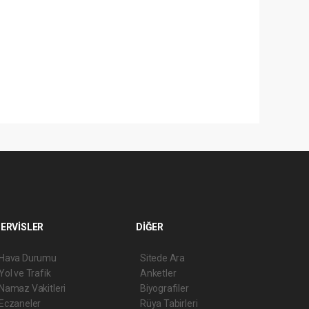
ERVİSLER
DİĞER
Hava Durumu
Sitede Ara
Yol ve Trafik
Anketler
Namaz Vakitleri
Biyografiler
Eczaneler
Rüya Tabirleri