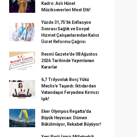
Kadro: Aslı Hünel
Müzikseverleri Mest Etti!
Yüzde 31,75’lik Enflasyon
Sonrası Sağlık ve Sosyal
Hizmet Çalışanlarından Kalıcı
Ücret Reformu Çağrısı
Resmî Gazete’de 08 Ağustos
2026 Tarihinde Yayımlanan
Kararlar
6,7 Trilyonluk Borç Yükü
Meclis'e Taşındı: İktidardan
Vatandaşın Feryadına Kırmızı
Işık!
Eker Olympos Regatta'da
Büyük Heyecan: Dümen
Bükülmüyor, Rekabet Büyüyor!
Yeni Parti İzmir Milletvekili