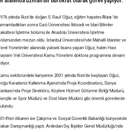
er alanında uzman bir bürokrat olarak görev yapıyor.
976 yılında Rize’de doğan S. Rauf Oğuz, eğitim hayatını
Rize
’de
amamladıktan sonra Gazi Üniversitesi İktisadi ve İdari Bilimler
akültesi İşletme bölümü ile Anadolu Üniversitesi İşletme
ölümünden mezun oldu. İstanbul Üniversitesi’nde Mahalli İdareler ve
erel Yönetimler alanında yüksek lisans yapan Oğuz, halen Hacı
ayram Veli Üniversitesi Kamu Yönetimi doktora programına devam
diyor.
amu sektöründeki kariyerine 2001 yılında Rize’de başlayan Oğuz,
oğu Karadeniz Kalkınma Ajansı’nda Proje Koordinatörü, Dünya
ankası’nda Proje Direktörü, Köylere Hizmet Götürme Birliği Müdürü,
ençlik ve Spor Müdürü ve Özel İdare Müdürü gibi önemli görevlerde
ulundu.
014’ten itibaren ise Çalışma ve Sosyal Güvenlik Bakanlığı bünyesinde
akan Danışmanlığı yaptı. Ardından Dış İlişkiler Genel Müdürlüğü’nde