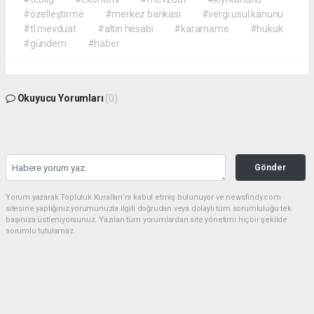
#özelleştirme
#merkez bankası
#vergi usul kanunu
#tl mevduat
#altın hesabı
#kararname
#hukuk
#gündem
#haber
Okuyucu Yorumları
(0)
Gönder
Yorum yazarak Topluluk Kuralları’nı kabul etmiş bulunuyor ve newsfindy.com
sitesine yaptığınız yorumunuzla ilgili doğrudan veya dolaylı tüm sorumluluğu tek
başınıza üstleniyorsunuz. Yazılan tüm yorumlardan site yönetimi hiçbir şekilde
sorumlu tutulamaz.