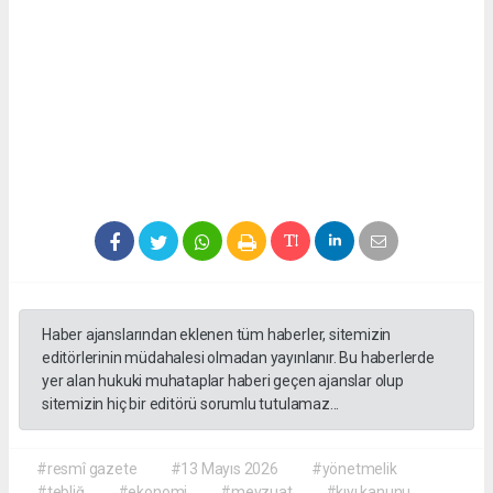
Haber ajanslarından eklenen tüm haberler, sitemizin
editörlerinin müdahalesi olmadan yayınlanır. Bu haberlerde
yer alan hukuki muhataplar haberi geçen ajanslar olup
sitemizin hiç bir editörü sorumlu tutulamaz...
#resmî gazete
#13 Mayıs 2026
#yönetmelik
#tebliğ
#ekonomi
#mevzuat
#kıyı kanunu