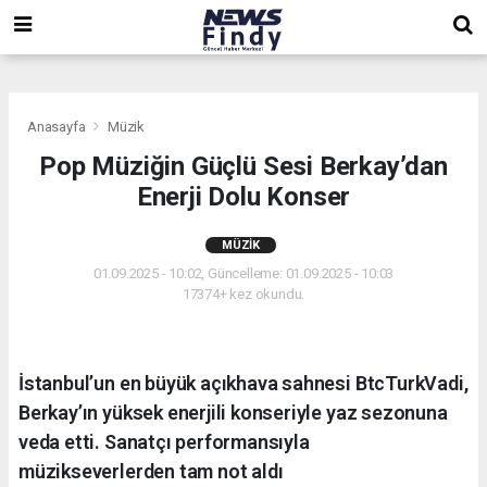
,
,
,
Anasayfa
Müzik
Pop Müziğin Güçlü Sesi Berkay’dan
Enerji Dolu Konser
MÜZIK
01.09.2025 - 10:02, Güncelleme: 01.09.2025 - 10:03
17374+ kez okundu.
İstanbul’un en büyük açıkhava sahnesi BtcTurkVadi,
Berkay’ın yüksek enerjili konseriyle yaz sezonuna
veda etti. Sanatçı performansıyla
müzikseverlerden tam not aldı