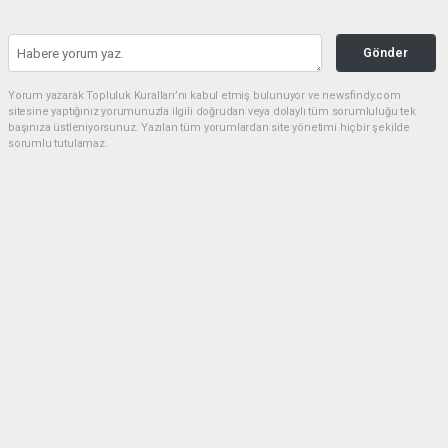
Gönder
Yorum yazarak Topluluk Kuralları’nı kabul etmiş bulunuyor ve newsfindy.com
sitesine yaptığınız yorumunuzla ilgili doğrudan veya dolaylı tüm sorumluluğu tek
başınıza üstleniyorsunuz. Yazılan tüm yorumlardan site yönetimi hiçbir şekilde
sorumlu tutulamaz.