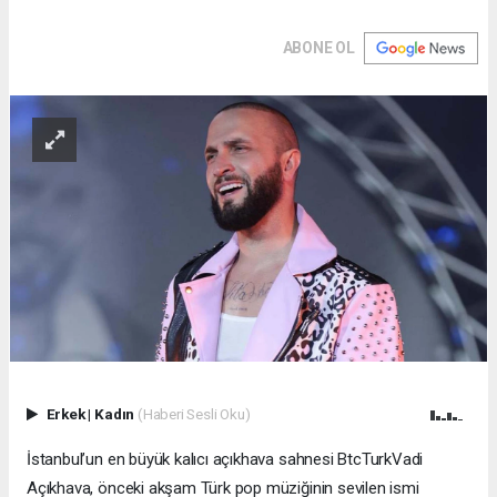
ABONE OL
Erkek
|
Kadın
(Haberi Sesli Oku)
İstanbul’un en büyük kalıcı açıkhava sahnesi BtcTurkVadi
Açıkhava, önceki akşam Türk pop müziğinin sevilen ismi