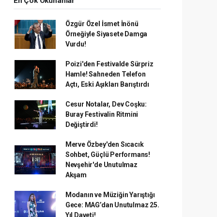
En Çok Okunanlar
Özgür Özel İsmet İnönü
Örneğiyle Siyasete Damga
Vurdu!
Poizi'den Festivalde Sürpriz
Hamle! Sahneden Telefon
Açtı, Eski Aşıkları Barıştırdı
Cesur Notalar, Dev Coşku:
Buray Festivalin Ritmini
Değiştirdi!
Merve Özbey'den Sıcacık
Sohbet, Güçlü Performans!
Nevşehir'de Unutulmaz
Akşam
Modanın ve Müziğin Yarıştığı
Gece: MAG’dan Unutulmaz 25.
Yıl Daveti!