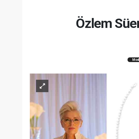
Özlem Süer
Mod