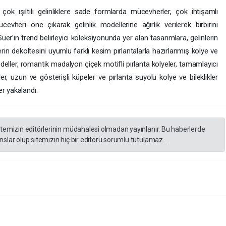
çok ışıltılı gelinliklere sade formlarda mücevherler, çok ihtişamlı
cevheri öne çıkarak gelinlik modellerine ağırlık verilerek birbirini
’in trend belirleyici koleksiyonunda yer alan tasarımlara, gelinlerin
klerin dekoltesini uyumlu farklı kesim pırlantalarla hazırlanmış kolye ve
eller, romantik madalyon çiçek motifli pırlanta kolyeler, tamamlayıcı
ler, uzun ve gösterişli küpeler ve pırlanta suyolu kolye ve bileklikler
r yakalandı.
itemizin editörlerinin müdahalesi olmadan yayınlanır. Bu haberlerde
slar olup sitemizin hiç bir editörü sorumlu tutulamaz...