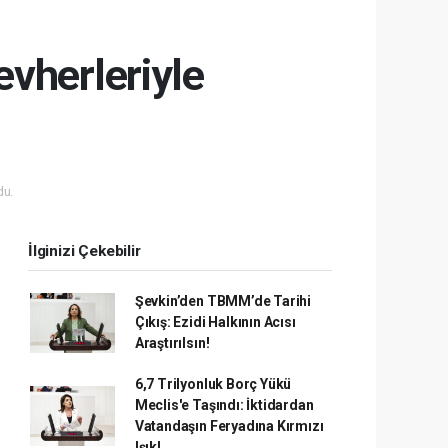
vherleriyle
du.
İlginizi Çekebilir
Şevkin’den TBMM’de Tarihi
Çıkış: Ezidi Halkının Acısı
Araştırılsın!
6,7 Trilyonluk Borç Yükü
Meclis'e Taşındı: İktidardan
Vatandaşın Feryadına Kırmızı
Işık!