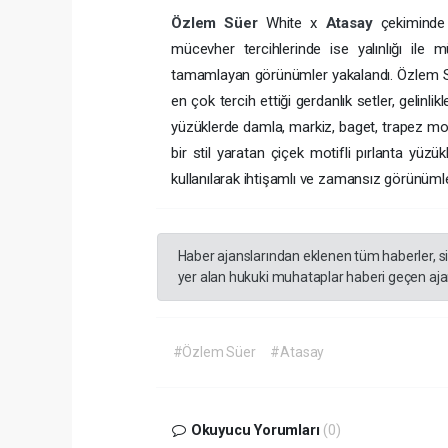
Özlem Süer
White x
Atasay
çekiminde 
mücevher tercihlerinde ise yalınlığı ile mü
tamamlayan görünümler yakalandı. Özlem Süer
en çok tercih ettiği gerdanlık setler, gelinli
yüzüklerde damla, markiz, baget, trapez mod
bir stil yaratan çiçek motifli pırlanta yüzük
kullanılarak ihtişamlı ve zamansız görünümle
Haber ajanslarından eklenen tüm haberler, s
yer alan hukuki muhataplar haberi geçen ajan
#Özlem Süer
#Atasay
Okuyucu Yorumları
(0)