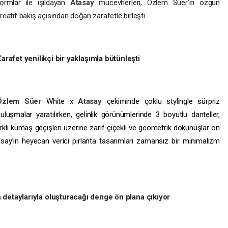
ormlar ile ışıldayan
Atasay
mücevherleri, Özlem Süer’in özgün
reatif bakış açısından doğan zarafetle birleşti.
arafet yenilikçi bir yaklaşımla bütünleşti
Özlem Süer
White x
Atasay
çekiminde çoklu stylingle sürpriz
uluşmalar yaratılırken, gelinlik görünümlerinde 3 boyutlu danteller,
arklı kumaş geçişleri üzerine zarif çiçekli ve geometrik dokunuşlar ön
say’ın heyecan verici pırlanta tasarımları zamansız bir minimalizm
 detaylarıyla oluşturacağı denge ön plana çıkıyor