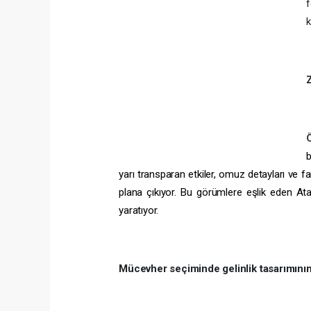
f
k
Z
b
yarı transparan etkiler, omuz detayları ve f
plana çıkıyor. Bu görümlere eşlik eden Ata
yaratıyor.
Mücevher seçiminde gelinlik tasarımının