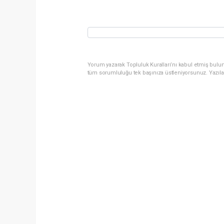
Yorum yazarak Topluluk Kuralları’nı kabul etmiş bulun
tüm sorumluluğu tek başınıza üstleniyorsunuz. Yazıla