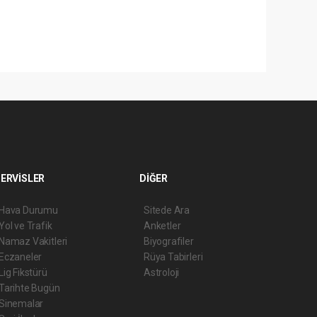
ERVİSLER
DİĞER
Hava Durumu
Sitede Ara
Yol ve Trafik
Anketler
Namaz Vakitleri
Biyografiler
Eczaneler
Rüya Tabirleri
Lig Fikstürü
Astroloji
Tarihte Bugün
Sinemalar