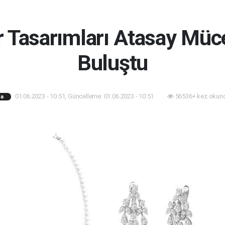
 Tasarımları Atasay Müce
Buluştu
01.06.2023 - 10:51, Güncelleme: 01.06.2023 - 10:51
56536+ kez okun
a