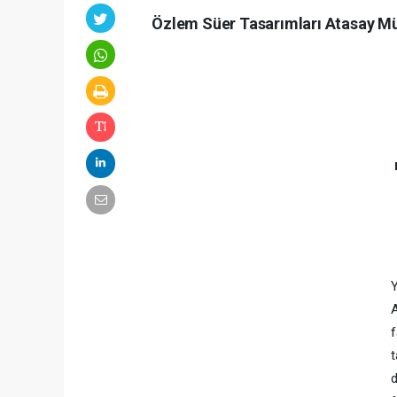
Özlem Süer Tasarımları Atasay Mü
f
t
d