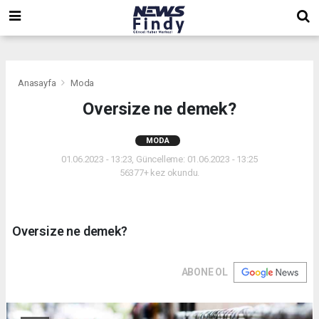
,
,
,
Anasayfa
Moda
Oversize ne demek?
MODA
01.06.2023 - 13:23, Güncelleme: 01.06.2023 - 13:25
56377+ kez okundu.
Oversize ne demek?
ABONE OL