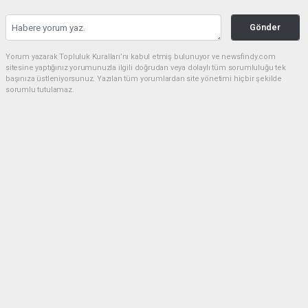
Gönder
Yorum yazarak Topluluk Kuralları’nı kabul etmiş bulunuyor ve newsfindy.com
sitesine yaptığınız yorumunuzla ilgili doğrudan veya dolaylı tüm sorumluluğu tek
başınıza üstleniyorsunuz. Yazılan tüm yorumlardan site yönetimi hiçbir şekilde
sorumlu tutulamaz.