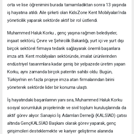
orta ve lise öğrenimini burada tamamladıktan sonra 13 yaşında
iş hayatına atıldı. Aile şirketi olan KidsZone Kent Mobilyaları’nda
yöneticilik yaparak sektörde aktif bir rol üstlendi.
Muhammed Haluk Korku , genç yaşına rağmen belediyeler,
inşaat sektörü, Çevre ve Şehircilik Bakanlığı, yurt içi ve yurt dışı
birçok sektörel firmaya tedarik sağlayarak önemli başarılara
imza attı. Kent mobilyaları sektöründe, imalat ürünlerinden
endüstriyel tasarımlara kadar geniş bir yelpazede üretim yapan
Korku, aynı zamanda birçok patentin sahibi oldu. Bugün,
Türkiye’nin en fazla projeye imza atan firmalarından birini
yöneterek sektörde lider bir konuma ulaştı.
İş hayatındaki başarılarının yanı sıra, Muhammed Haluk Korku
sosyal sorumluluk projelerinde ve sivil toplum kuruluşlarında da
aktif görev alıyor. Sanayici İş Adamları Derneği (KALSİAD) çatısı
altında GençKALSİAD Başkanı olarak görev yaparak, genç
girişimcileri desteklemekte ve kariyer geliştirme alanında