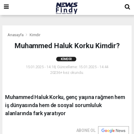
,
,
,
Anasayfa
Kimdir
Muhammed Haluk Korku Kimdir?
KIMDIR
15.01.2025 - 14:18, Güncelleme: 15.01.2025 - 14:44
20236+ kez okundu.
Muhammed Haluk Korku, genç yaşına rağmen hem
iş dünyasında hem de sosyal sorumluluk
alanlarında fark yaratıyor
ABONE OL