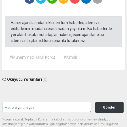
Haber ajanslarından eklenen tüm haberler, sitemizin
editörlerinin müdahalesi olmadan yayınlanır. Bu haberlerde
yer alan hukuki muhataplar haberi geçen ajanslar olup
sitemizin hiç bir editörü sorumlu tutulamaz...
#Muhammed Haluk Korku
#Kimdir
Okuyucu Yorumları
(0)
Gönder
Yorum yazarak Topluluk Kuralları’nı kabul etmiş bulunuyor ve newsfindy.com
sitesine yaptığınız yorumunuzla ilgili doğrudan veya dolaylı tüm sorumluluğu tek