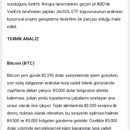
sunduğunu belirtti. Avrupa lansmanının, geçen yıl ABD’de
VanEck tarafından yapılan JitoSOL ETF başvurusunun ardından
kurumsal erişimi genişletme hedefinin bir parçası olduğu ifade
edildi.
TEKNİK ANALİZ
Bitcoin (BTC)
Bitcoin yeni günde 82.295 dolar seviyelerinde işlem görürken,
son satış dalgasının ardından kısa vadeli teknik görünümde
zayıflama dikkat çekiyor. 85.000 dolar bölgesinin altında
kalınması, yukarı yönlü toparlanma çabalarını sınırlayan ana
unsur olarak öne çıkıyor. Tepki alımlarında 83.200 seviyesi ilk
direnç noktası olarak izlenirken, bu seviyenin aşılması halinde
84.500 ve 85.000 bölgeleri gündeme gelebilir. Özellikle 85.000
dolar üzerinde gerçekleşecek kalıcı kapanışlar, kısa vadeli