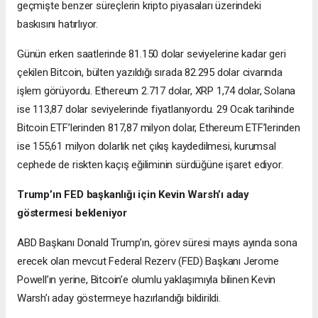
geçmişte benzer süreçlerin kripto piyasaları üzerindeki
baskısını hatırlıyor.
Günün erken saatlerinde 81.150 dolar seviyelerine kadar geri
çekilen Bitcoin, bülten yazıldığı sırada 82.295 dolar civarında
işlem görüyordu. Ethereum 2.717 dolar, XRP 1,74 dolar, Solana
ise 113,87 dolar seviyelerinde fiyatlanıyordu. 29 Ocak tarihinde
Bitcoin ETF’lerinden 817,87 milyon dolar, Ethereum ETF’lerinden
ise 155,61 milyon dolarlık net çıkış kaydedilmesi, kurumsal
cephede de riskten kaçış eğiliminin sürdüğüne işaret ediyor.
Trump’ın FED başkanlığı için Kevin Warsh’ı aday
göstermesi bekleniyor
ABD Başkanı Donald Trump’ın, görev süresi mayıs ayında sona
erecek olan mevcut Federal Rezerv (FED) Başkanı Jerome
Powell’ın yerine, Bitcoin’e olumlu yaklaşımıyla bilinen Kevin
Warsh’ı aday göstermeye hazırlandığı bildirildi.