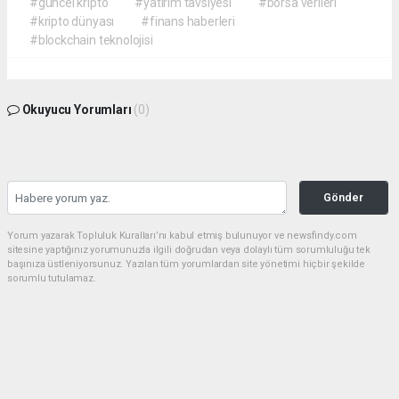
#güncel kripto
#yatırım tavsiyesi
#borsa verileri
#kripto dünyası
#finans haberleri
#blockchain teknolojisi
Okuyucu Yorumları
(0)
Gönder
Yorum yazarak Topluluk Kuralları’nı kabul etmiş bulunuyor ve newsfindy.com
sitesine yaptığınız yorumunuzla ilgili doğrudan veya dolaylı tüm sorumluluğu tek
başınıza üstleniyorsunuz. Yazılan tüm yorumlardan site yönetimi hiçbir şekilde
sorumlu tutulamaz.