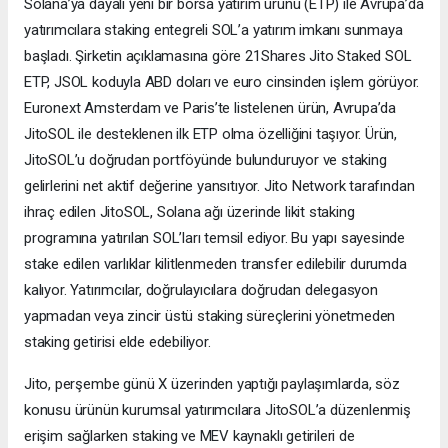
Solana’ya dayalı yeni bir borsa yatırım ürünü (ETP) ile Avrupa’da
yatırımcılara staking entegreli SOL’a yatırım imkanı sunmaya
başladı. Şirketin açıklamasına göre 21Shares Jito Staked SOL
ETP, JSOL koduyla ABD doları ve euro cinsinden işlem görüyor.
Euronext Amsterdam ve Paris’te listelenen ürün, Avrupa’da
JitoSOL ile desteklenen ilk ETP olma özelliğini taşıyor. Ürün,
JitoSOL’u doğrudan portföyünde bulunduruyor ve staking
gelirlerini net aktif değerine yansıtıyor. Jito Network tarafından
ihraç edilen JitoSOL, Solana ağı üzerinde likit staking
programına yatırılan SOL’ları temsil ediyor. Bu yapı sayesinde
stake edilen varlıklar kilitlenmeden transfer edilebilir durumda
kalıyor. Yatırımcılar, doğrulayıcılara doğrudan delegasyon
yapmadan veya zincir üstü staking süreçlerini yönetmeden
staking getirisi elde edebiliyor.
Jito, perşembe günü X üzerinden yaptığı paylaşımlarda, söz
konusu ürünün kurumsal yatırımcılara JitoSOL’a düzenlenmiş
erişim sağlarken staking ve MEV kaynaklı getirileri de