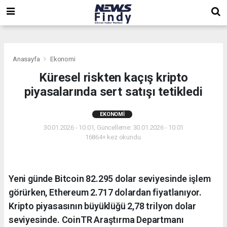
,
,
,
Anasayfa
Ekonomi
Küresel riskten kaçış kripto
piyasalarında sert satışı tetikledi
EKONOMI
30.01.2026 - 10:01, Güncelleme: 30.01.2026 - 10:01
16864+ kez okundu.
Yeni günde Bitcoin 82.295 dolar seviyesinde işlem
görürken, Ethereum 2.717 dolardan fiyatlanıyor.
Kripto piyasasının büyüklüğü 2,78 trilyon dolar
seviyesinde. CoinTR Araştırma Departmanı