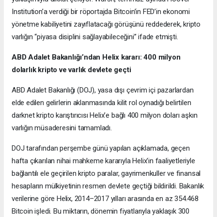
Institution’a verdiği bir röportajda Bitcoin’in FED’in ekonomi
yönetme kabiliyetini zayıflatacağı görüşünü reddederek, kripto
varlığın “piyasa disiplini sağlayabileceğini” ifade etmişti.
ABD Adalet Bakanlığı’ndan Helix kararı: 400 milyon
dolarlık kripto ve varlık devlete geçti
ABD Adalet Bakanlığı (DOJ), yasa dışı çevrim içi pazarlardan
elde edilen gelirlerin aklanmasında kilit rol oynadığı belirtilen
darknet kripto karıştırıcısı Helix’e bağlı 400 milyon doları aşkın
varlığın müsaderesini tamamladı.
DOJ tarafından perşembe günü yapılan açıklamada, geçen
hafta çıkarılan nihai mahkeme kararıyla Helix’in faaliyetleriyle
bağlantılı ele geçirilen kripto paralar, gayrimenkuller ve finansal
hesapların mülkiyetinin resmen devlete geçtiği bildirildi. Bakanlık
verilerine göre Helix, 2014–2017 yılları arasında en az 354.468
Bitcoin işledi. Bu miktarın, dönemin fiyatlarıyla yaklaşık 300