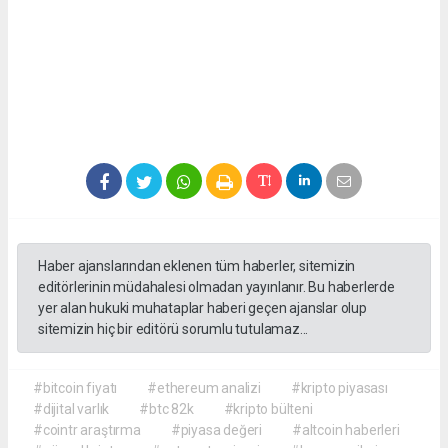
Haber ajanslarından eklenen tüm haberler, sitemizin
editörlerinin müdahalesi olmadan yayınlanır. Bu haberlerde
yer alan hukuki muhataplar haberi geçen ajanslar olup
sitemizin hiç bir editörü sorumlu tutulamaz...
#bitcoin fiyatı
#ethereum analizi
#kripto piyasası
#dijital varlık
#btc 82k
#kripto bülteni
#cointr araştırma
#piyasa değeri
#altcoin haberleri