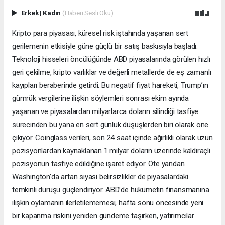
Erkek
|
Kadın
(Haberi Sesli Oku)
Kripto para piyasası, küresel risk iştahında yaşanan sert
gerilemenin etkisiyle güne güçlü bir satış baskısıyla başladı.
Teknoloji hisseleri öncülüğünde ABD piyasalarında görülen hızlı
geri çekilme, kripto varlıklar ve değerli metallerde de eş zamanlı
kayıpları beraberinde getirdi. Bu negatif fiyat hareketi, Trump’ın
gümrük vergilerine ilişkin söylemleri sonrası ekim ayında
yaşanan ve piyasalardan milyarlarca doların silindiği tasfiye
sürecinden bu yana en sert günlük düşüşlerden biri olarak öne
çıkıyor. Coinglass verileri, son 24 saat içinde ağırlıklı olarak uzun
pozisyonlardan kaynaklanan 1 milyar doların üzerinde kaldıraçlı
pozisyonun tasfiye edildiğine işaret ediyor. Öte yandan
Washington’da artan siyasi belirsizlikler de piyasalardaki
temkinli duruşu güçlendiriyor. ABD’de hükümetin finansmanına
ilişkin oylamanın ilerletilememesi, hafta sonu öncesinde yeni
bir kapanma riskini yeniden gündeme taşırken, yatırımcılar