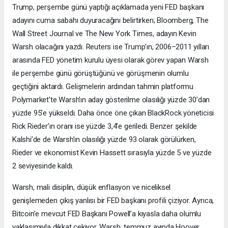
Trump, perşembe günü yaptığı açıklamada yeni FED başkanı
adayını cuma sabahı duyuracağını belirtirken; Bloomberg, The
Wall Street Journal ve The New York Times, adayın Kevin
Warsh olacağını yazdı. Reuters ise Trump’ın, 2006–2011 yılları
arasında FED yönetim kurulu üyesi olarak görev yapan Warsh
ile perşembe günü görüştüğünü ve görüşmenin olumlu
geçtiğini aktardı. Gelişmelerin ardından tahmin platformu
Polymarket’te Warsh’ın aday gösterilme olasılığı yüzde 30’dan
yüzde 95’e yükseldi. Daha önce öne çıkan BlackRock yöneticisi
Rick Rieder’ın oranı ise yüzde 3,4’e geriledi. Benzer şekilde
Kalshi’de de Warsh’ın olasılığı yüzde 93 olarak görülürken,
Rieder ve ekonomist Kevin Hassett sırasıyla yüzde 5 ve yüzde
2 seviyesinde kaldı.
Warsh, mali disiplin, düşük enflasyon ve niceliksel
genişlemeden çıkış yanlısı bir FED başkanı profili çiziyor. Ayrıca,
Bitcoin’e mevcut FED Başkanı Powell’a kıyasla daha olumlu
yaklaşımıyla dikkat çekiyor. Warsh, temmuz ayında Hoover