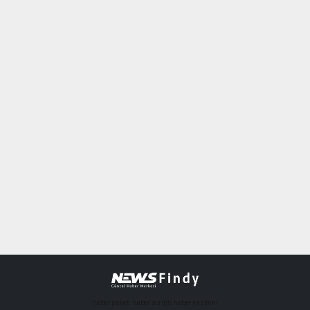
haber paketi
haber scripti
haber yazılımı