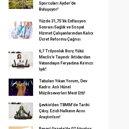
Sporcuları Ayder’de
Buluşuyor!
Yüzde 31,75’lik Enflasyon
Sonrası Sağlık ve Sosyal
Hizmet Çalışanlarından Kalıcı
Ücret Reformu Çağrısı
6,7 Trilyonluk Borç Yükü
Meclis'e Taşındı: İktidardan
Vatandaşın Feryadına Kırmızı
Işık!
Tabuları Yıkan Yorum, Dev
Kadro: Aslı Hünel
Müzikseverleri Mest Etti!
Şevkin’den TBMM’de Tarihi
Çıkış: Ezidi Halkının Acısı
Araştırılsın!
Resmî Gazete’de 07 Ağustos