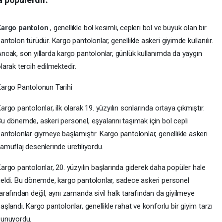
Kargo pantolon
, genellikle bol kesimli, cepleri bol ve büyük olan bir
antolon türüdür. Kargo pantolonlar, genellikle askeri giyimde kullanılır.
ncak, son yıllarda kargo pantolonlar, günlük kullanımda da yaygın
larak tercih edilmektedir.
argo Pantolonun Tarihi
argo pantolonlar, ilk olarak 19. yüzyılın sonlarında ortaya çıkmıştır.
u dönemde, askeri personel, eşyalarını taşımak için bol cepli
antolonlar giymeye başlamıştır. Kargo pantolonlar, genellikle askeri
amuflaj desenlerinde üretiliyordu.
argo pantolonlar, 20. yüzyılın başlarında giderek daha popüler hale
eldi. Bu dönemde, kargo pantolonlar, sadece askeri personel
arafından değil, aynı zamanda sivil halk tarafından da giyilmeye
aşlandı. Kargo pantolonlar, genellikle rahat ve konforlu bir giyim tarzı
sunuyordu.