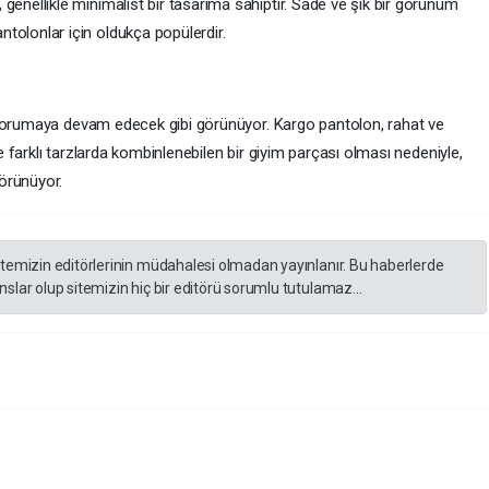
 genellikle minimalist bir tasarıma sahiptir. Sade ve şık bir görünüm
ntolonlar için oldukça popülerdir.
 korumaya devam edecek gibi görünüyor. Kargo pantolon, rahat ve
farklı tarzlarda kombinlenebilen bir giyim parçası olması nedeniyle,
örünüyor.
itemizin editörlerinin müdahalesi olmadan yayınlanır. Bu haberlerde
slar olup sitemizin hiç bir editörü sorumlu tutulamaz...