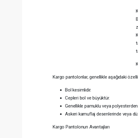
K
B
z
K
t
t
K
Kargo pantolonlar, genellikle aşağıdaki özellik
Bol kesimlidir.
Cepleri bol ve büyüktür.
Genellikle pamuklu veya polyesterden ü
Askeri kamuflaj desenlerinde veya düz r
Kargo Pantolonun Avantajları