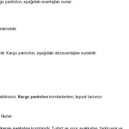
go pantolon, aşağıdaki avantajları sunar:
lenebilir.
ır. Kargo pantolon, aşağıdaki dezavantajları sunabilir:
bilirsiniz.
Kargo pantolon
kombinlerken, kişisel tarzınızı
ikirler:
r
kargo pantolon
kombinidir. T-shirt ve spor ayakkabıyı, farklı renk ve