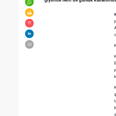
p
A
o
K
K
B
p
k
K
g
t
b