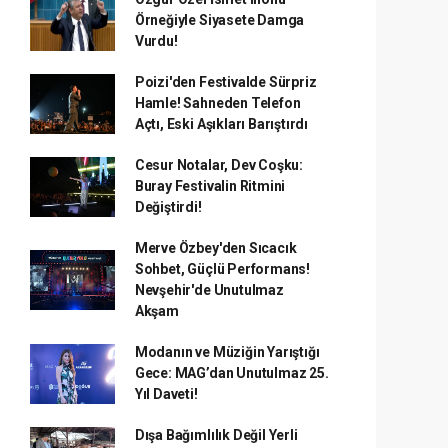
Örneğiyle Siyasete Damga
Vurdu!
Poizi'den Festivalde Sürpriz
Hamle! Sahneden Telefon
Açtı, Eski Aşıkları Barıştırdı
Cesur Notalar, Dev Coşku:
Buray Festivalin Ritmini
Değiştirdi!
Merve Özbey'den Sıcacık
Sohbet, Güçlü Performans!
Nevşehir'de Unutulmaz
Akşam
Modanın ve Müziğin Yarıştığı
Gece: MAG’dan Unutulmaz 25.
Yıl Daveti!
Dışa Bağımlılık Değil Yerli