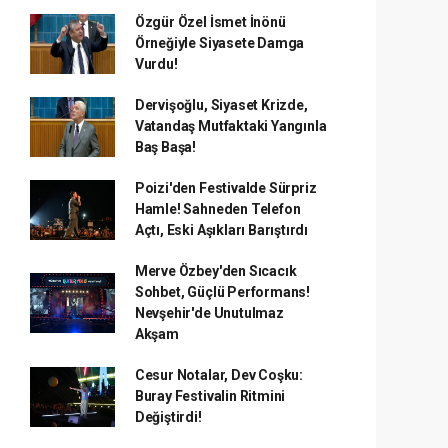
Özgür Özel İsmet İnönü
Örneğiyle Siyasete Damga
Vurdu!
Dervişoğlu, Siyaset Krizde,
Vatandaş Mutfaktaki Yangınla
Baş Başa!
Poizi'den Festivalde Sürpriz
Hamle! Sahneden Telefon
Açtı, Eski Aşıkları Barıştırdı
Merve Özbey'den Sıcacık
Sohbet, Güçlü Performans!
Nevşehir'de Unutulmaz
Akşam
Cesur Notalar, Dev Coşku:
Buray Festivalin Ritmini
Değiştirdi!