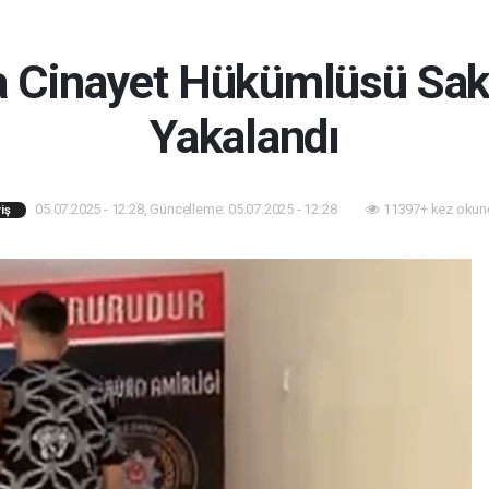
a Cinayet Hükümlüsü Sak
Yakalandı
05.07.2025 - 12:28, Güncelleme: 05.07.2025 - 12:28
11397+ kez okun
iş