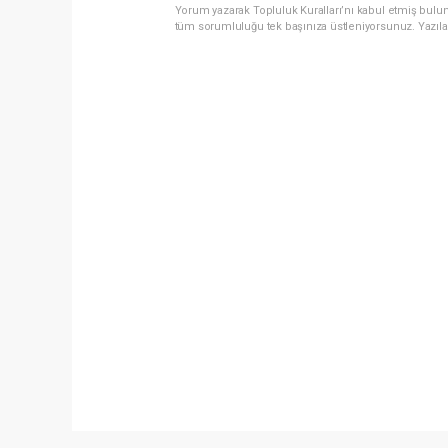
Yorum yazarak Topluluk Kuralları’nı kabul etmiş bulun
tüm sorumluluğu tek başınıza üstleniyorsunuz. Yazıla