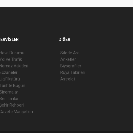
ERVİSLER
DİĞER
Hava Durumu
Sitede Ara
Yol ve Trafik
Anketler
Namaz Vakitleri
Biyografiler
Eczaneler
Rüya Tabirleri
Lig Fikstürü
Astroloji
Tarihte Bugün
Sinemalar
Seri İlanlar
Şehir Rehberi
Gazete Manşetleri