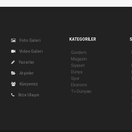
KATEGORİLER
S
Foto Galeri
Video Galeri
Gündem
Magazin
Yazarlar
Siyaset
Dünya
Arşivler
Spor
Künyemiz
Ekonomi
Tv-Dünyası
Bize Ulaşın