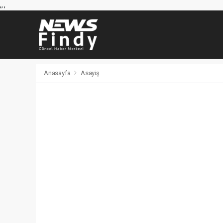
,
,
,
Anasayfa
Asayiş