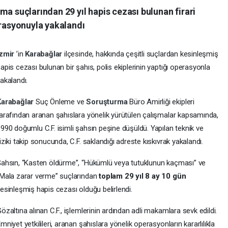
ma suçlarından 29 yıl hapis cezası bulunan firari
erasyonuyla yakalandı
İzmir
’in
Karabağlar
ilçesinde, hakkında çeşitli suçlardan kesinleşmiş
apis cezası bulunan bir şahıs, polis ekiplerinin yaptığı operasyonla
akalandı.
Karabağlar
Suç Önleme ve
Soruşturma
Büro Amirliği ekipleri
arafından aranan şahıslara yönelik yürütülen çalışmalar kapsamında,
990 doğumlu C.F. isimli şahsın peşine düşüldü. Yapılan teknik ve
iziki takip sonucunda, C.F. saklandığı adreste kıskıvrak yakalandı.
ahsın, “Kasten öldürme”, “Hükümlü veya tutuklunun kaçması” ve
Mala zarar verme” suçlarından
toplam 29 yıl 8 ay 10 gün
esinleşmiş hapis cezası olduğu belirlendi.
özaltına alınan C.F., işlemlerinin ardından adli makamlara sevk edildi.
mniyet yetkilileri, aranan şahıslara yönelik operasyonların kararlılıkla