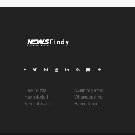
Pro-0.076
Hakkımızda
Kullanım Şartları
Yayın İlkeleri
Whatsapp İhbar
Veri Politikası
Haber Gönder