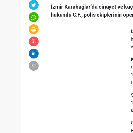
İzmir Karabağlar’da cinayet ve kaç
hükümlü C.F., polis ekiplerinin op
h
y
t
1
f
Ş
“
k
G
E