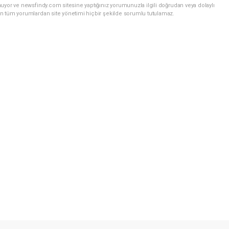
uyor ve newsfindy.com sitesine yaptığınız yorumunuzla ilgili doğrudan veya dolaylı
n tüm yorumlardan site yönetimi hiçbir şekilde sorumlu tutulamaz.