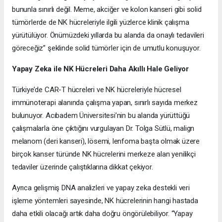
bununla sınırlı değil. Meme, akciğer ve kolon kanseri gibi solid
tümörlerde de NK hücreleriyle ilgili yüzlerce klinik çalışma
yürütülüyor. Önümüzdeki yıllarda bu alanda da onaylı tedavileri
göreceğiz” şeklinde solid tümörler için de umutlu konuşuyor.
Yapay Zeka ile NK Hücreleri Daha Akıllı Hale Geliyor
Türkiye’de CAR-T hücreleri ve NK hücreleriyle hücresel
immünoterapi alanında çalışma yapan, sınırlı sayıda merkez
bulunuyor. Acıbadem Üniversitesi’nin bu alanda yürüttüğü
çalışmalarla öne çıktığını vurgulayan Dr. Tolga Sütlü, malign
melanom (deri kanseri), lösemi, lenfoma başta olmak üzere
birçok kanser türünde NK hücrelerini merkeze alan yenilikçi
tedaviler üzerinde çalıştıklarına dikkat çekiyor.
Ayrıca gelişmiş DNA analizleri ve yapay zeka destekli veri
işleme yöntemleri sayesinde, NK hücrelerinin hangi hastada
daha etkili olacağı artık daha doğru öngörülebiliyor. “Yapay