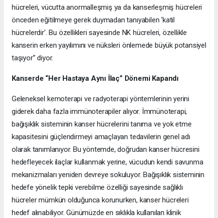
hücreleri, vücutta anormalleşmiş ya da kanserleşmiş hücreleri
önceden eğitilmeye gerek duymadan tanıyabilen ‘katil
hücrelerdir’. Bu özellikleri sayesinde NK hücreleri, özellikle
kanserin erken yayılımını ve nüksleri önlemede büyük potansiyel
taşıyor” diyor.
Kanserde “Her Hastaya Aynı İlaç” Dönemi Kapandı
Geleneksel kemoterapi ve radyoterapi yöntemlerinin yerini
giderek daha fazla immünoterapiler alıyor. İmmünoterapi,
bağışıklık sisteminin kanser
hücrelerini tanıma ve yok etme
kapasitesini güçlendirmeyi amaçlayan tedavilerin genel adı
olarak tanımlanıyor. Bu yöntemde, doğrudan kanser hücresini
hedefleyecek ilaçlar kullanmak yerine, vücudun kendi savunma
mekanizmaları yeniden devreye sokuluyor. Bağışıklık sisteminin
hedefe yönelik tepki verebilme özelliği sayesinde sağlıklı
hücreler mümkün olduğunca korunurken, kanser hücreleri
hedef alınabiliyor. Günümüzde en sıklıkla kullanılan klinik