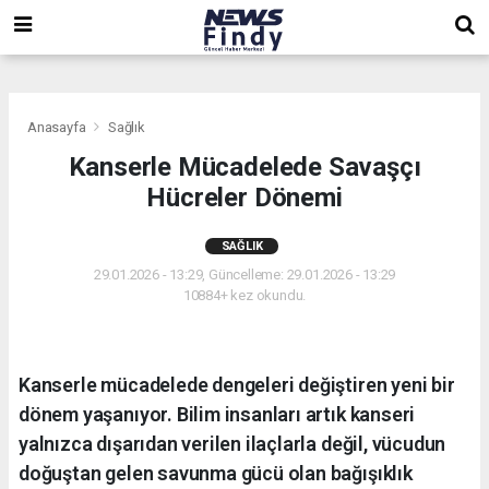
,
,
,
Anasayfa
Sağlık
Kanserle Mücadelede Savaşçı
Hücreler Dönemi
SAĞLIK
29.01.2026 - 13:29, Güncelleme: 29.01.2026 - 13:29
10884+ kez okundu.
Kanserle mücadelede dengeleri değiştiren yeni bir
dönem yaşanıyor. Bilim insanları artık kanseri
yalnızca dışarıdan verilen ilaçlarla değil, vücudun
doğuştan gelen savunma gücü olan bağışıklık