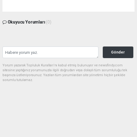
Okuyucu Yorumları
(0)
Gönder
Yorum yazarak Topluluk Kuralları’nı kabul etmiş bulunuyor ve newsfindy.com
sitesine yaptığınız yorumunuzla ilgili doğrudan veya dolaylı tüm sorumluluğu tek
başınıza üstleniyorsunuz. Yazılan tüm yorumlardan site yönetimi hiçbir şekilde
sorumlu tutulamaz.