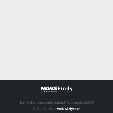
haber paketi
haber scripti
haber yazılımı
Tüm hakları saklı tutulmaktadır.Copyright 2026©
Haber Yazılımı:
Web Aksiyon ®