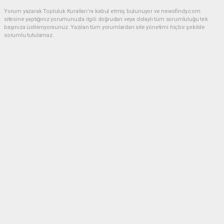
Yorum yazarak Topluluk Kuralları’nı kabul etmiş bulunuyor ve newsfindy.com
sitesine yaptığınız yorumunuzla ilgili doğrudan veya dolaylı tüm sorumluluğu tek
başınıza üstleniyorsunuz. Yazılan tüm yorumlardan site yönetimi hiçbir şekilde
sorumlu tutulamaz.