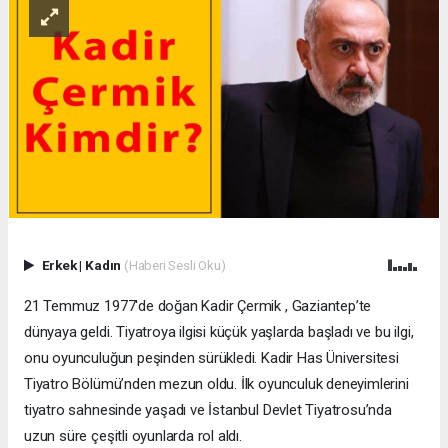
Erkek
|
Kadın
(Haberi Sesli Oku)
21 Temmuz 1977'de doğan Kadir Çermik , Gaziantep’te
dünyaya geldi. Tiyatroya ilgisi küçük yaşlarda başladı ve bu ilgi,
onu oyunculuğun peşinden sürükledi. Kadir Has Üniversitesi
Tiyatro Bölümü’nden mezun oldu. İlk oyunculuk deneyimlerini
tiyatro sahnesinde yaşadı ve İstanbul Devlet Tiyatrosu’nda
uzun süre çeşitli oyunlarda rol aldı.