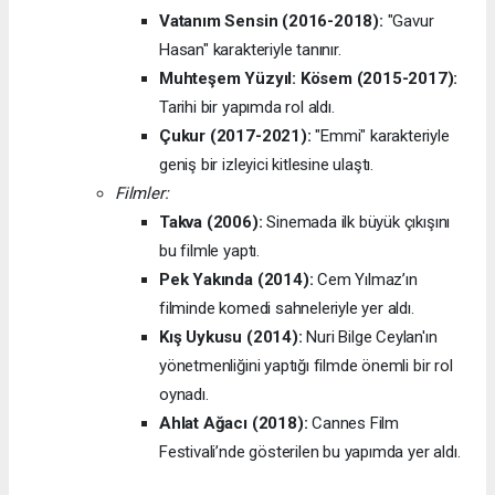
Vatanım Sensin (2016-2018):
"Gavur
Hasan" karakteriyle tanınır.
Muhteşem Yüzyıl: Kösem (2015-2017):
Tarihi bir yapımda rol aldı.
Çukur (2017-2021):
"Emmi" karakteriyle
geniş bir izleyici kitlesine ulaştı.
Filmler:
Takva (2006):
Sinemada ilk büyük çıkışını
bu filmle yaptı.
Pek Yakında (2014):
Cem Yılmaz’ın
filminde komedi sahneleriyle yer aldı.
Kış Uykusu (2014):
Nuri Bilge Ceylan'ın
yönetmenliğini yaptığı filmde önemli bir rol
oynadı.
Ahlat Ağacı (2018):
Cannes Film
Festivali’nde gösterilen bu yapımda yer aldı.