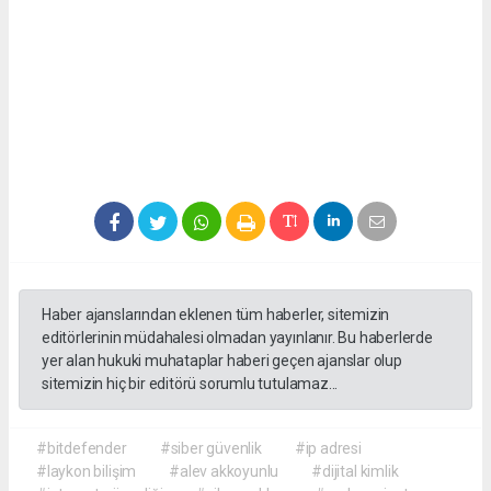
Haber ajanslarından eklenen tüm haberler, sitemizin
editörlerinin müdahalesi olmadan yayınlanır. Bu haberlerde
yer alan hukuki muhataplar haberi geçen ajanslar olup
sitemizin hiç bir editörü sorumlu tutulamaz...
#bitdefender
#siber güvenlik
#ip adresi
#laykon bilişim
#alev akkoyunlu
#dijital kimlik