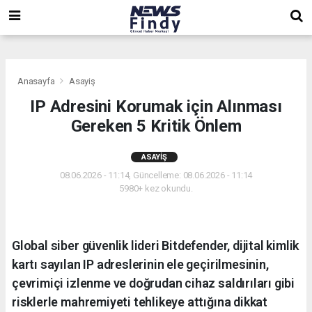
,
,
,
Anasayfa
Asayiş
IP Adresini Korumak için Alınması
Gereken 5 Kritik Önlem
ASAYIŞ
08.06.2026 - 11:14, Güncelleme: 08.06.2026 - 11:14
5980+ kez okundu.
Global siber güvenlik lideri Bitdefender, dijital kimlik
kartı sayılan IP adreslerinin ele geçirilmesinin,
çevrimiçi izlenme ve doğrudan cihaz saldırıları gibi
risklerle mahremiyeti tehlikeye attığına dikkat