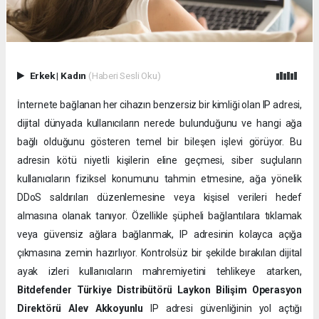
Erkek
|
Kadın
(Haberi Sesli Oku)
İnternete bağlanan her cihazın benzersiz bir kimliği olan IP adresi,
dijital dünyada kullanıcıların nerede bulunduğunu ve hangi ağa
bağlı olduğunu gösteren temel bir bileşen işlevi görüyor. Bu
adresin kötü niyetli kişilerin eline geçmesi, siber suçluların
kullanıcıların fiziksel konumunu tahmin etmesine, ağa yönelik
DDoS saldırıları düzenlemesine veya kişisel verileri hedef
almasına olanak tanıyor. Özellikle şüpheli bağlantılara tıklamak
veya güvensiz ağlara bağlanmak, IP adresinin kolayca açığa
çıkmasına zemin hazırlıyor. Kontrolsüz bir şekilde bırakılan dijital
ayak izleri kullanıcıların mahremiyetini tehlikeye atarken,
Bitdefender Türkiye Distribütörü Laykon Bilişim Operasyon
Direktörü Alev Akkoyunlu
IP adresi güvenliğinin yol açtığı