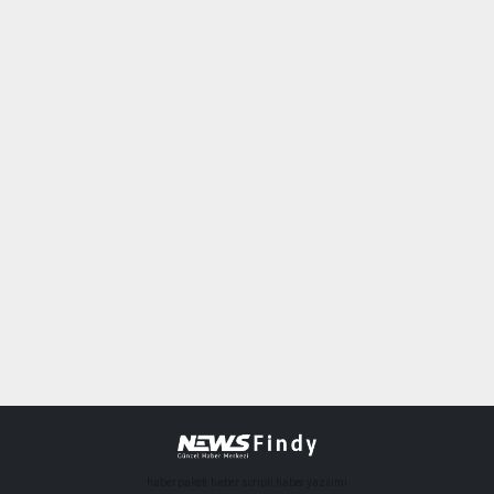
haber paketi
haber scripti
haber yazılımı