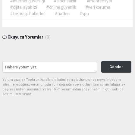
#internet güvenliği
#siber saldırı
#mahremiyet
#dijital ayak izi
#online güvenlik
#veri koruma
#teknoloji haberleri
#hacker
#vpn
Okuyucu Yorumları
(0)
Gönder
Yorum yazarak Topluluk Kuralları’nı kabul etmiş bulunuyor ve newsfindy.com
sitesine yaptığınız yorumunuzla ilgili doğrudan veya dolaylı tüm sorumluluğu tek
başınıza üstleniyorsunuz. Yazılan tüm yorumlardan site yönetimi hiçbir şekilde
sorumlu tutulamaz.