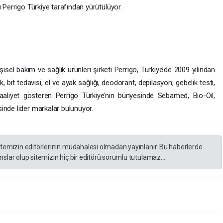
 Perrigo Türkiye tarafından yürütülüyor.
isel bakım ve sağlık ürünleri şirketi Perrigo, Türkiye’de 2009 yılından
 bit tedavisi, el ve ayak sağlığı, deodorant, depilasyon, gebelik testi,
faaliyet gösteren Perrigo Türkiye’nin bünyesinde Sebamed, Bio-Oil,
inde lider markalar bulunuyor.
itemizin editörlerinin müdahalesi olmadan yayınlanır. Bu haberlerde
slar olup sitemizin hiç bir editörü sorumlu tutulamaz...