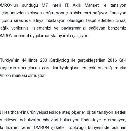
OMRON’un sunduğu M7 Intelli IT, Akıllı Manşet ile tansiyon
lçümünüzden kolayca doğru sonuç alabilmenizi sağlıyor. Tansiyon
lçümü sırasında, atriyal fibrilasyon olasılığını tespit edebilen cihaz,
ağlık verilerinizi izlemenizi ve paylaşmanızı sağlayan benzersiz
MRON connect uygulamasıyla uyumlu çalışıyor.
Türkiye'nin 44 ilinde 200 Kardiyolog ile gerçekleştirilen 2016 GfK
raştırma sonuçlarına göre kardiyologların en çok önerdiği marka
Omron markası olmuştur.
ealthcare’in ürün yelpazesinde ateş ölçerler, dijital tansiyon aletleri
estekleyen nebulizatör cihazları bulunuyor. Endüstriyel otomasyon,
nda hizmet veren OMRON şirketler topluluğu bünyesinde bulunan