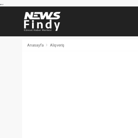
,
,
,
Anasayfa
Alışveriş