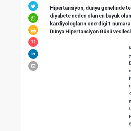
Hipertansiyon, dünya genelinde tek
diyabete neden olan en büyük ölü
kardiyologların önerdiği 1 numar
Dünya Hipertansiyon Günü vesilesi
K
n
r
4
ö