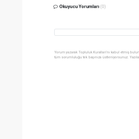
Okuyucu Yorumları
(0)
Yorum yazarak Topluluk Kuralları’nı kabul etmiş bulun
tüm sorumluluğu tek başınıza üstleniyorsunuz. Yazıla