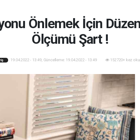
yonu Önlemek İçin Düzen
Ölçümü Şart !
19.04.2022 - 13:49, Güncelleme: 19.04.2022 - 13:49
152720+ kez oku
riş