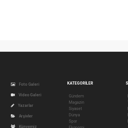
KATEGORİLER
S
Foto Galeri
Video Galeri
Gündem
Magazin
Yazarlar
Siyaset
Dünya
Arşivler
Spor
Künyemiz
Ekonomi