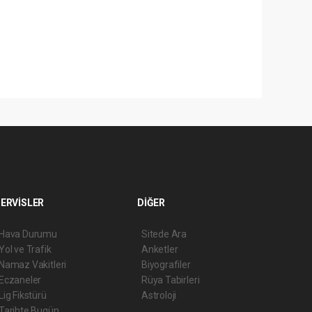
ERVİSLER
DİĞER
Hava Durumu
Sitede Ara
Yol ve Trafik
Anketler
Namaz Vakitleri
Biyografiler
Eczaneler
Rüya Tabirleri
Lig Fikstürü
Astroloji
Tarihte Bugün