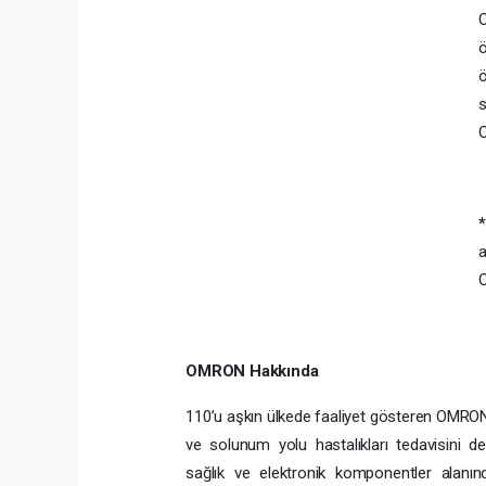
ö
ö
s
O
*
a
OMRON Hakkında
110’u aşkın ülkede faaliyet gösteren OMRON H
ve solunum yolu hastalıkları tedavisini d
sağlık ve elektronik komponentler alanı