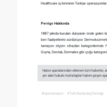
Healthcare iş biriminin Türkiye operasyonları
Perrigo Hakkında
1887 yılında kurulan dünyanın önde gelen kiş
beri faaliyetlerini sürdürüyor. Dermokozmetik,
tansiyon ölçüm cihazları kategorilerinde 
Gvyna, Deotak, Dermalex gibi çoğu kategoris
Haber ajanslarından eklenen tüm haberler, s
yer alan hukuki muhataplar haberi geçen ajan
#hipertansiyon
#Türk Kardiyoloji Derneği