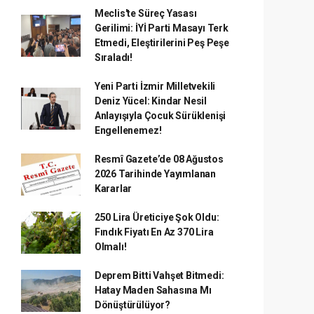
Meclis'te Süreç Yasası
Gerilimi: İYİ Parti Masayı Terk
Etmedi, Eleştirilerini Peş Peşe
Sıraladı!
Yeni Parti İzmir Milletvekili
Deniz Yücel: Kindar Nesil
Anlayışıyla Çocuk Sürüklenişi
Engellenemez!
Resmî Gazete’de 08 Ağustos
2026 Tarihinde Yayımlanan
Kararlar
250 Lira Üreticiye Şok Oldu:
Fındık Fiyatı En Az 370 Lira
Olmalı!
Deprem Bitti Vahşet Bitmedi:
Hatay Maden Sahasına Mı
Dönüştürülüyor?