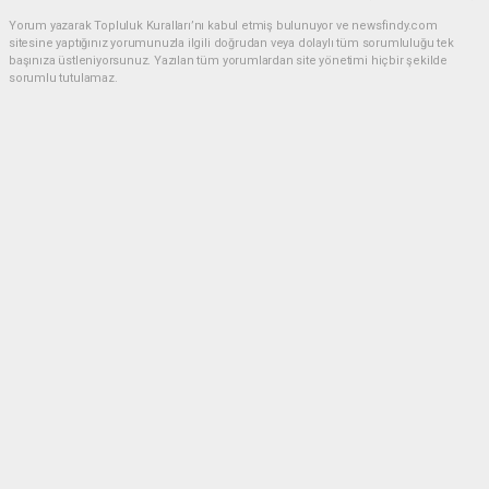
Yorum yazarak Topluluk Kuralları’nı kabul etmiş bulunuyor ve newsfindy.com
sitesine yaptığınız yorumunuzla ilgili doğrudan veya dolaylı tüm sorumluluğu tek
başınıza üstleniyorsunuz. Yazılan tüm yorumlardan site yönetimi hiçbir şekilde
sorumlu tutulamaz.