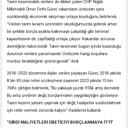
Tarım kesimindeki verilere de dikkat çeken CHP Niğde
Milletvekili Ömer Fethi Gürer, rakamların üreticinin içine
sürüklendiği ekonomik sıkışmayı ortaya koyduğunu belirterek,
“Verileri tarım kesimi üzerinden okuduğumuzda giderek artan
bir şekilde borçla ayakta kalınmaya çalışıldığı gibi teminat
kapasitesinin de zayıfladığı ortaya çıkıyor. Rakamlar sorunun
derinliğinin habercisidir. Tarım kesiminin bugün içinde bulunduğu
durumun verilere yansımasıdır. Üreticinin hangi koşullara
mecbur bırakıldığının göstergesidir” dedi.
2018–2023 dönemine ilişkin verileri paylaşan Gürer, 2018 yılında
8 bin 85 olan rehin sözleşmesi sayısının 2023 yılında 15 bin
768’e çıktığını belirterek, “Bu yaklaşık yüzde 95’lik artış demektir.
Bu artış üretimin değil, borçlanmanın yaygınlaştığını gösteriyor.
Tarım kesimi yatırım yapmak için değil, faaliyetini sürdürebilmek
için rehin vermek zorunda kalıyor” ifadelerini kullandı.
“GİRDİ MALİYETLERİ ÜRETİCİYİ BORÇLANMAYA İTTİ”