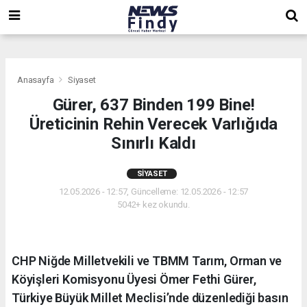
,
,
,
Anasayfa
Siyaset
Gürer, 637 Binden 199 Bine!
Üreticinin Rehin Verecek Varlığıda
Sınırlı Kaldı
SIYASET
12.05.2026 - 12:57, Güncelleme: 12.05.2026 - 12:57
5042+ kez okundu.
CHP Niğde Milletvekili ve TBMM Tarım, Orman ve
Köyişleri Komisyonu Üyesi Ömer Fethi Gürer,
Türkiye Büyük Millet Meclisi’nde düzenlediği basın