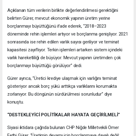
Açıklanan tüm verilerin birlikte değerlendirilmesi gerektiğini
belirten Gürer, mevcut ekonomik yapının üretim yerine
borçlanmayı büyüttüğünü ifade ederek, “2018–2023
döneminde rehin işlemleri artıyor ve borçlanma genişliyor. 2021
sonrasında ise rehin edilen varlık sayısı geriliyor ve teminat
kapasitesi zayıflıyor. Terkin işlemleri artarken sistem içindeki
varlık hareketliliği de büyüyor. Mevcut yapının üretimden çok
borçlanmayı büyüttüğü görülüyor” dedi.
Gürer ayrıca, “Üretici krediye ulaşmak için varlığını teminat
gösteriyor ancak borç yükü arttıkça varlıklarını korumakta
zorlanıyor. Bu döngünün sürdürülmesi sorunludur” diye
konuştu.
“DESTEKLEYİCİ POLİTİKALAR HAYATA GEÇİRİLMELİ”
Siyasi iktidara çağrıda bulunan CHP Niğde Milletvekili Ömer
Fethi Gürer, “Üretimin devamı için borçlanmaya dayalı değil;