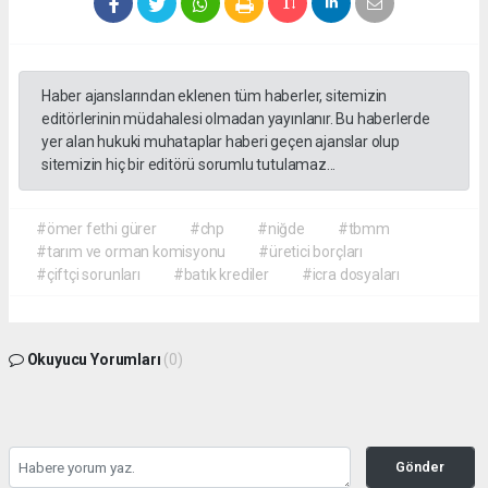
Haber ajanslarından eklenen tüm haberler, sitemizin
editörlerinin müdahalesi olmadan yayınlanır. Bu haberlerde
yer alan hukuki muhataplar haberi geçen ajanslar olup
sitemizin hiç bir editörü sorumlu tutulamaz...
#ömer fethi gürer
#chp
#niğde
#tbmm
#tarım ve orman komisyonu
#üretici borçları
#çiftçi sorunları
#batık krediler
#icra dosyaları
Okuyucu Yorumları
(0)
Gönder