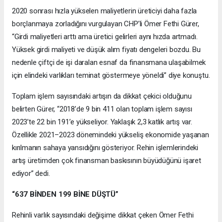
2020 sonrası hızla yükselen maliyetlerin üreticiyi daha fazla
borçlanmaya zorladığını vurgulayan CHP’li Ömer Fethi Gürer,
“Girdi maliyetleri arttı ama üretici gelirleri aynı hızda artmadı.
Yüksek girdi maliyeti ve düşük alım fiyatı dengeleri bozdu. Bu
nedenle çiftçi de işi daralan esnaf da finansmana ulaşabilmek
için elindeki varlıkları teminat göstermeye yöneldi” diye konuştu.
Toplam işlem sayısındaki artışın da dikkat çekici olduğunu
belirten Gürer, “2018’de 9 bin 411 olan toplam işlem sayısı
2023’te 22 bin 191’e yükseliyor. Yaklaşık 2,3 katlık artış var.
Özellikle 2021–2023 dönemindeki yükseliş ekonomide yaşanan
kırılmanın sahaya yansıdığını gösteriyor. Rehin işlemlerindeki
artış üretimden çok finansman baskısının büyüdüğünü işaret
ediyor” dedi.
“637 BİNDEN 199 BİNE DÜŞTÜ”
Rehinli varlık sayısındaki değişime dikkat çeken Ömer Fethi