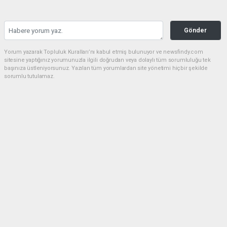
Gönder
Yorum yazarak Topluluk Kuralları’nı kabul etmiş bulunuyor ve newsfindy.com
sitesine yaptığınız yorumunuzla ilgili doğrudan veya dolaylı tüm sorumluluğu tek
başınıza üstleniyorsunuz. Yazılan tüm yorumlardan site yönetimi hiçbir şekilde
sorumlu tutulamaz.