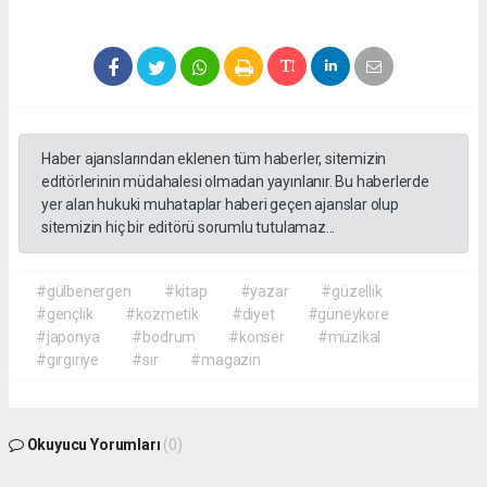
Haber ajanslarından eklenen tüm haberler, sitemizin
editörlerinin müdahalesi olmadan yayınlanır. Bu haberlerde
yer alan hukuki muhataplar haberi geçen ajanslar olup
sitemizin hiç bir editörü sorumlu tutulamaz...
#gülbenergen
#kitap
#yazar
#güzellik
#gençlik
#kozmetik
#diyet
#güneykore
#japonya
#bodrum
#konser
#müzikal
#gırgıriye
#sır
#magazin
Okuyucu Yorumları
(0)