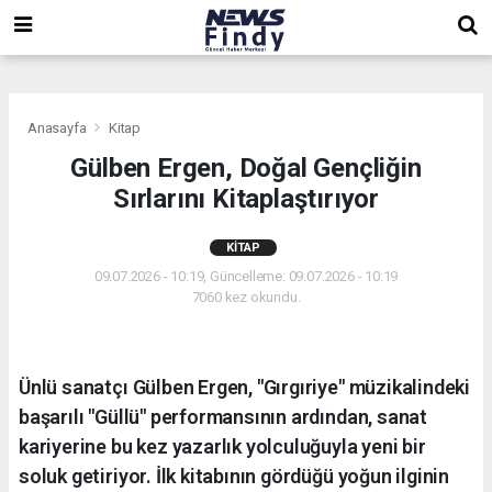
,
,
,
Anasayfa
Kitap
Gülben Ergen, Doğal Gençliğin
Sırlarını Kitaplaştırıyor
KITAP
09.07.2026 - 10:19, Güncelleme: 09.07.2026 - 10:19
7060 kez okundu.
Ünlü sanatçı Gülben Ergen, "Gırgıriye" müzikalindeki
başarılı "Güllü" performansının ardından, sanat
kariyerine bu kez yazarlık yolculuğuyla yeni bir
soluk getiriyor. İlk kitabının gördüğü yoğun ilginin