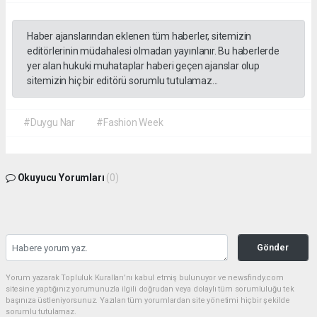
Haber ajanslarından eklenen tüm haberler, sitemizin
editörlerinin müdahalesi olmadan yayınlanır. Bu haberlerde
yer alan hukuki muhataplar haberi geçen ajanslar olup
sitemizin hiç bir editörü sorumlu tutulamaz...
#Duygu Nar
#Fashion Week
Okuyucu Yorumları
(0)
Gönder
Yorum yazarak Topluluk Kuralları’nı kabul etmiş bulunuyor ve newsfindy.com
sitesine yaptığınız yorumunuzla ilgili doğrudan veya dolaylı tüm sorumluluğu tek
başınıza üstleniyorsunuz. Yazılan tüm yorumlardan site yönetimi hiçbir şekilde
sorumlu tutulamaz.