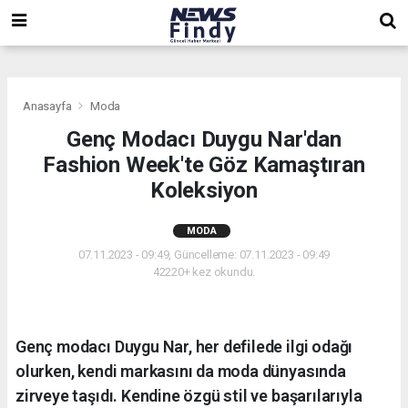
,
,
,
Anasayfa
Moda
Genç Modacı Duygu Nar'dan
Fashion Week'te Göz Kamaştıran
Koleksiyon
MODA
07.11.2023 - 09:49, Güncelleme: 07.11.2023 - 09:49
42220+ kez okundu.
Genç modacı Duygu Nar, her defilede ilgi odağı
olurken, kendi markasını da moda dünyasında
zirveye taşıdı. Kendine özgü stil ve başarılarıyla