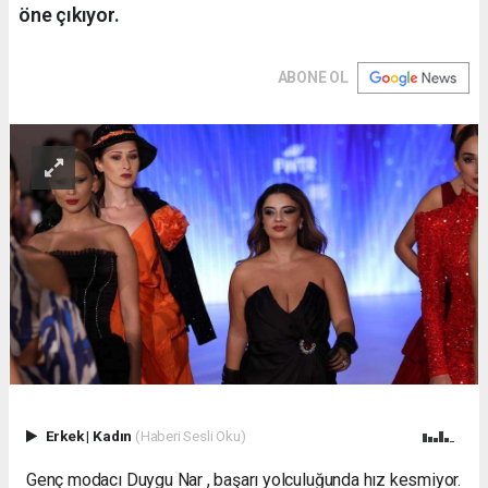
öne çıkıyor.
ABONE OL
Erkek
|
Kadın
(Haberi Sesli Oku)
Genç modacı Duygu Nar , başarı yolculuğunda hız kesmiyor.