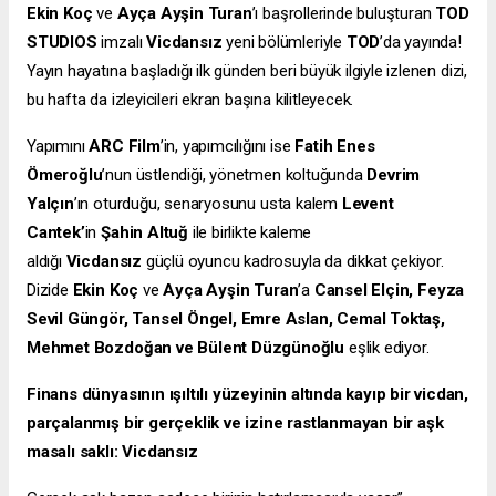
Ekin Koç
ve
Ayça Ayşin Turan
’ı başrollerinde buluşturan
TOD
STUDIOS
imzalı
Vicdansız
yeni bölümleriyle
TOD
’da yayında!
Yayın hayatına başladığı ilk günden beri büyük ilgiyle izlenen dizi,
bu hafta da izleyicileri ekran başına kilitleyecek.
Yapımını
ARC Film
’in, yapımcılığını ise
Fatih Enes
Ömeroğlu
’nun
üstlendiği, yönetmen
koltuğunda
Devrim
Yalçın
’ın
oturduğu, senaryosunu usta kalem
Levent
Cantek’
in
Şahin Altuğ
ile birlikte kaleme
aldığı
Vicdansız
güçlü oyuncu kadrosuyla da dikkat çekiyor.
Dizide
Ekin Koç
ve
Ayça Ayşin Turan
’a
Cansel Elçin, Feyza
Sevil Güngör, Tansel Öngel, Emre Aslan, Cemal Toktaş,
Mehmet Bozdoğan ve Bülent Düzgünoğlu
eşlik ediyor.
Finans dünyasının ışıltılı yüzeyinin altında kayıp bir vicdan,
parçalanmış bir gerçeklik ve izine rastlanmayan bir aşk
masalı saklı: Vicdansız