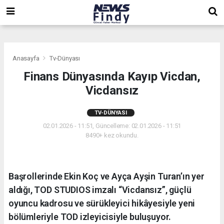
,
,
,
Anasayfa
Tv-Dünyası
Finans Dünyasında Kayıp Vicdan,
Vicdansız
TV-DÜNYASI
02.01.2026 - 11:51, Güncelleme: 02.01.2026 - 11:51
8490+ kez okundu.
Başrollerinde Ekin Koç ve Ayça Ayşin Turan’ın yer
aldığı, TOD STUDIOS imzalı “Vicdansız”, güçlü
oyuncu kadrosu ve sürükleyici hikâyesiyle yeni
bölümleriyle TOD izleyicisiyle buluşuyor.