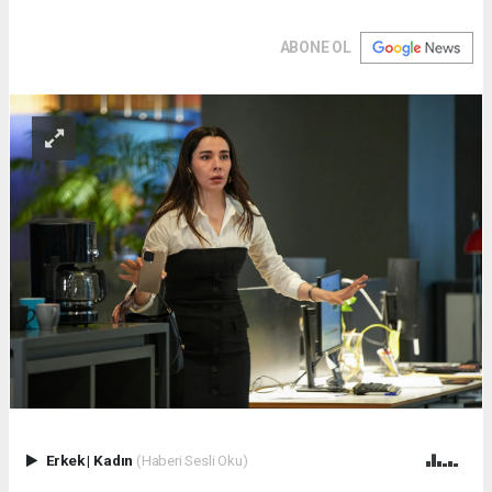
ABONE OL
Erkek
|
Kadın
(Haberi Sesli Oku)