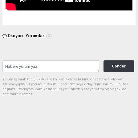
Okuyucu Yorumları
(0)
Gönder
Yorum yazarak Topluluk Kuralları’nı kabul etmiş bulunuyor ve newsfindy.com
sitesine yaptığınız yorumunuzla ilgili doğrudan veya dolaylı tüm sorumluluğu tek
başınıza üstleniyorsunuz. Yazılan tüm yorumlardan site yönetimi hiçbir şekilde
sorumlu tutulamaz.