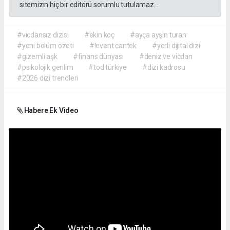
sitemizin hiç bir editörü sorumlu tutulamaz...
#vicdansız dizisi
#ekin koç
#ayça ayşin turan
#yeni bölüm özeti
#levent cantek
#yerli dijital dizi
#gizemli aşk
#finans dünyası
#deniz ve vicdan
#psikolojik gerilim
#tod türkiye
#dizi kadrosu
#2026 dizi trendleri
Habere Ek Video