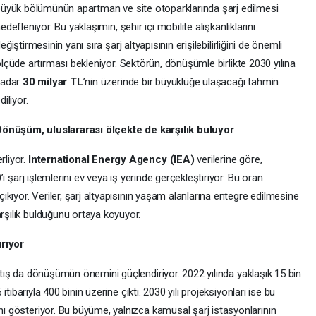
üyük bölümünün apartman ve site otoparklarında şarj edilmesi
edefleniyor. Bu yaklaşımın, şehir içi mobilite alışkanlıklarını
eğiştirmesinin yanı sıra şarj altyapısının erişilebilirliğini de önemli
lçüde artırması bekleniyor. Sektörün, dönüşümle birlikte 2030 yılına
kadar
30 milyar TL
’nin üzerinde bir büyüklüğe ulaşacağı tahmin
diliyor.
önüşüm, uluslararası ölçekte de karşılık buluyor
rliyor.
International Energy Agency (IEA)
verilerine göre,
0
’i şarj işlemlerini ev veya iş yerinde gerçekleştiriyor. Bu oran
ıkıyor. Veriler, şarj altyapısının yaşam alanlarına entegre edilmesine
arşılık bulduğunu ortaya koyuyor.
ırıyor
artış da dönüşümün önemini güçlendiriyor. 2022 yılında yaklaşık 15 bin
 itibarıyla 400 binin üzerine çıktı. 2030 yılı projeksiyonları ise bu
ını gösteriyor. Bu büyüme, yalnızca kamusal şarj istasyonlarının