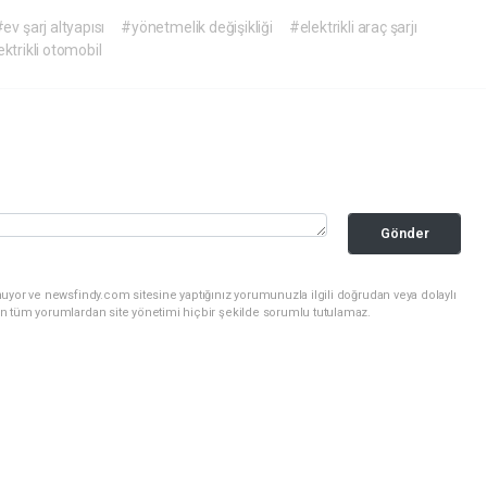
ev şarj altyapısı
#yönetmelik değişikliği
#elektrikli araç şarjı
ktrikli otomobil
Gönder
uyor ve newsfindy.com sitesine yaptığınız yorumunuzla ilgili doğrudan veya dolaylı
n tüm yorumlardan site yönetimi hiçbir şekilde sorumlu tutulamaz.