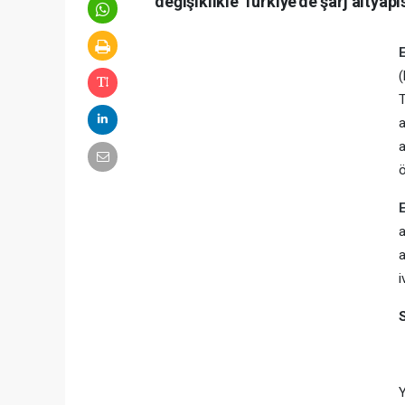
değişiklikle Türkiye’de şarj altya
(
T
a
a
ö
E
a
a
i
Y