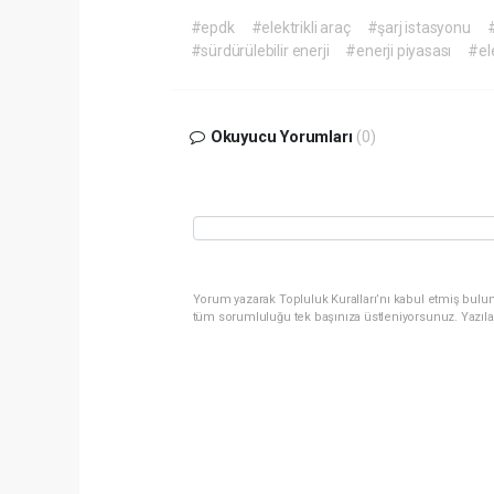
#epdk
#elektrikli araç
#şarj istasyonu
#
#sürdürülebilir enerji
#enerji piyasası
#ele
Okuyucu Yorumları
(0)
Yorum yazarak Topluluk Kuralları’nı kabul etmiş bulun
tüm sorumluluğu tek başınıza üstleniyorsunuz. Yazıla