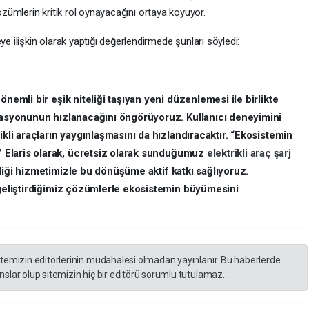
çözümlerin kritik rol oynayacağını ortaya koyuyor.
e ilişkin olarak yaptığı değerlendirmede şunları söyledi:
nemli bir eşik niteliği taşıyan yeni düzenlemesi ile birlikte
grasyonunun hızlanacağını öngörüyoruz. Kullanıcı deneyimini
ikli araçların yaygınlaşmasını da hızlandıracaktır.
“Ekosistemin
”
Elaris olarak, ücretsiz olarak sunduğumuz
elektrikli araç
şarj
liği hizmetimizle bu dönüşüme aktif katkı sağlıyoruz.
 geliştirdiğimiz çözümlerle ekosistemin büyümesini
itemizin editörlerinin müdahalesi olmadan yayınlanır. Bu haberlerde
slar olup sitemizin hiç bir editörü sorumlu tutulamaz...