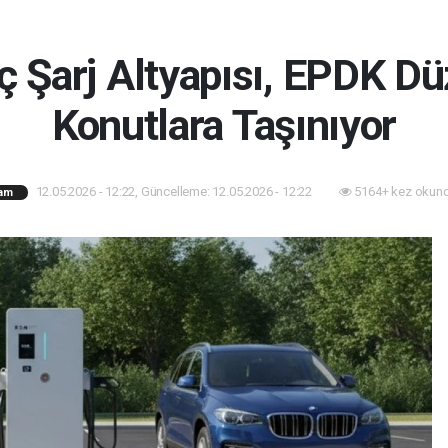
raç Şarj Altyapısı, EPDK D
Konutlara Taşınıyor
12.05.2026 - 12:22, Güncelleme: 12.05.2026 - 12:22
5164+ kez okund
am