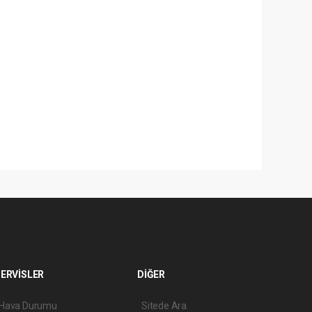
ERVİSLER
DİĞER
Hava Durumu
Sitede Ara