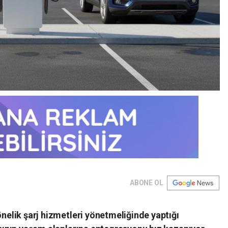
ABONE OL
önelik şarj hizmetleri yönetmeliğinde yaptığı