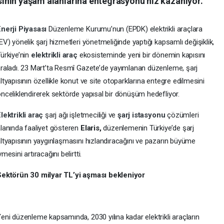
pısının yaşam alanlarına entegrasyonu hız kazanıyor.
Enerji Piyasası
Düzenleme Kurumu’nun (EPDK) elektrikli araçlara
EV) yönelik şarj hizmetleri yönetmeliğinde yaptığı kapsamlı değişiklik,
ürkiye’nin
elektrikli araç
ekosisteminde yeni bir dönemin kapısını
raladı. 23 Mart’ta Resmî Gazete’de yayımlanan düzenleme, şarj
ltyapısının özellikle konut ve site otoparklarına entegre edilmesini
nceliklendirerek sektörde yapısal bir dönüşüm hedefliyor.
lektrikli araç
şarj ağı işletmeciliği ve
şarj istasyonu
çözümleri
lanında faaliyet gösteren
Elaris,
düzenlemenin Türkiye’de şarj
ltyapısının yaygınlaşmasını hızlandıracağını ve pazarın büyüme
vmesini artıracağını belirtti.
Sektörün 30 milyar TL’yi aşması bekleniyor
eni düzenleme kapsamında, 2030 yılına kadar elektrikli araçların