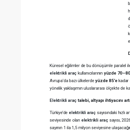
b
h
d
ö
e
D
Küresel eğilimler de bu dönüşümle paralel ile
elektrikli araç
kullanıcılarının
yüzde 70–8
Avrupa’da bazı ülkelerde
yüzde 85’e
kadar ç
yönelik yaklaşımın uluslararası ölçekte de k
Elektrikli araç
talebi, altyapı ihtiyacını art
Türkiye’de
elektrikli araç
sayısındaki hızlı 
seviyesinde olan
elektrikli araç
sayısı, 2026
sayının 1 ila 1,5 milyon seviyesine ulaşacağ