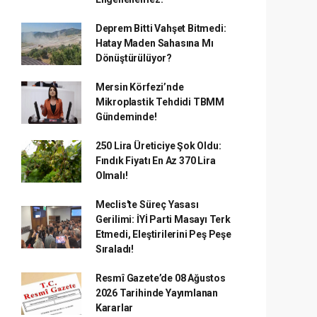
Deprem Bitti Vahşet Bitmedi:
Hatay Maden Sahasına Mı
Dönüştürülüyor?
Mersin Körfezi’nde
Mikroplastik Tehdidi TBMM
Gündeminde!
250 Lira Üreticiye Şok Oldu:
Fındık Fiyatı En Az 370 Lira
Olmalı!
Meclis'te Süreç Yasası
Gerilimi: İYİ Parti Masayı Terk
Etmedi, Eleştirilerini Peş Peşe
Sıraladı!
Resmî Gazete’de 08 Ağustos
2026 Tarihinde Yayımlanan
Kararlar