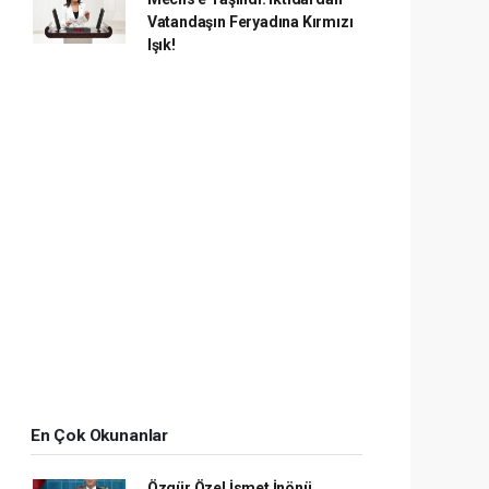
Vatandaşın Feryadına Kırmızı
Işık!
En Çok Okunanlar
Özgür Özel İsmet İnönü