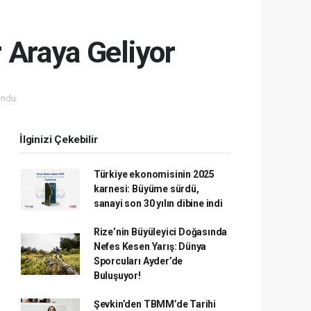
 Araya Geliyor
ndu.
İlginizi Çekebilir
Türkiye ekonomisinin 2025
karnesi: Büyüme sürdü,
sanayi son 30 yılın dibine indi
Rize’nin Büyüleyici Doğasında
Nefes Kesen Yarış: Dünya
Sporcuları Ayder’de
Buluşuyor!
Şevkin’den TBMM’de Tarihi