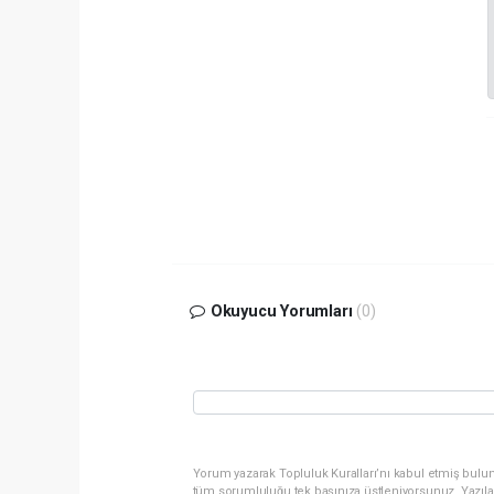
Okuyucu Yorumları
(0)
Yorum yazarak Topluluk Kuralları’nı kabul etmiş bulun
tüm sorumluluğu tek başınıza üstleniyorsunuz. Yazıla