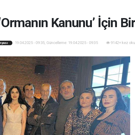
‘Ormanın Kanunu’ İçin Bir
19.04.2025 - 09:35, Güncelleme: 19.04.2025 - 09:35
9142+ kez oku
nyası