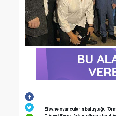
Efsane oyuncuların buluştuğu ‘Orm
Cüneyt Faruk Arkın, sürpriz bir dü