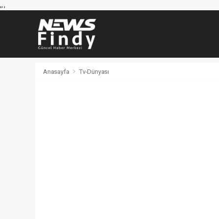
,
,
,
Anasayfa
Tv-Dünyası