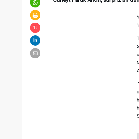
Y
’
T
M
A
‘
u
b
h
S