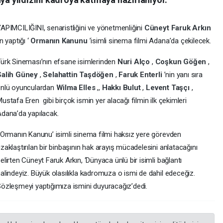
APIMCILIĞINI, senaristliğini ve yönetmenliğini
Cüneyt Faruk Arkın
ın yaptığı ‘
Ormanın Kanunu
’isimli sinema filmi Adana’da çekilecek.
ürk Sineması’nın efsane isimlerinden
Nuri Alço
,
Coşkun Göğen
,
Salih Güney
,
Selahattin Taşdöğen
,
Faruk Enterli
’nin yanı sıra
ünlü oyunculardan
Wilma Elles
,,
Hakkı Bulut
,
Levent Taşçı
,
ustafa Eren gibi birçok ismin yer alacağı filmin ilk çekimleri
dana’da yapılacak.
Ormanın Kanunu’ isimli sinema filmi haksız yere görevden
zaklaştırılan bir binbaşının hak arayış mücadelesini anlatacağını
elirten Cüneyt Faruk Arkın, ‘Dünyaca ünlü bir isimli bağlantı
alindeyiz. Büyük olasılıkla kadromuza o ismi de dahil edeceğiz.
özleşmeyi yaptığımıza ismini duyuracağız’dedi.