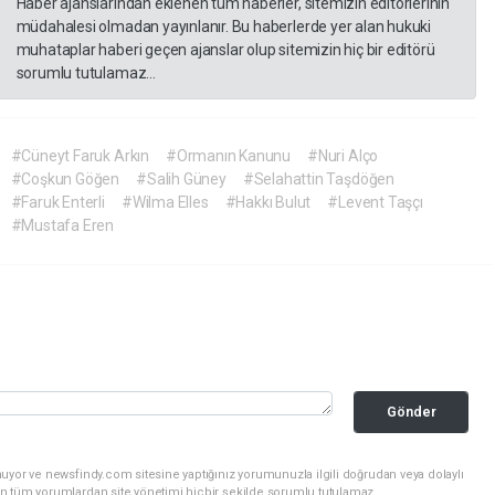
Haber ajanslarından eklenen tüm haberler, sitemizin editörlerinin
müdahalesi olmadan yayınlanır. Bu haberlerde yer alan hukuki
muhataplar haberi geçen ajanslar olup sitemizin hiç bir editörü
sorumlu tutulamaz...
#Cüneyt Faruk Arkın
#Ormanın Kanunu
#Nuri Alço
#Coşkun Göğen
#Salih Güney
#Selahattin Taşdöğen
#Faruk Enterli
#Wilma Elles
#Hakkı Bulut
#Levent Taşçı
#Mustafa Eren
Gönder
uyor ve newsfindy.com sitesine yaptığınız yorumunuzla ilgili doğrudan veya dolaylı
n tüm yorumlardan site yönetimi hiçbir şekilde sorumlu tutulamaz.