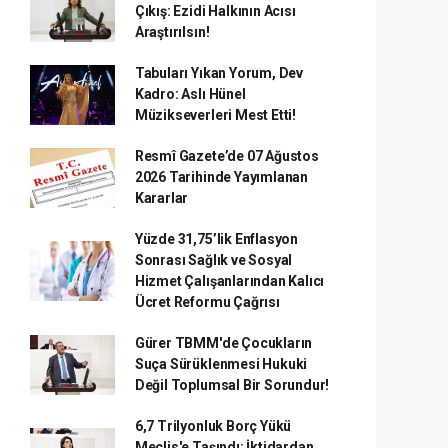
Çıkış: Ezidi Halkının Acısı
Araştırılsın!
Tabuları Yıkan Yorum, Dev
Kadro: Aslı Hünel
Müzikseverleri Mest Etti!
Resmî Gazete’de 07 Ağustos
2026 Tarihinde Yayımlanan
Kararlar
Yüzde 31,75’lik Enflasyon
Sonrası Sağlık ve Sosyal
Hizmet Çalışanlarından Kalıcı
Ücret Reformu Çağrısı
Gürer TBMM'de Çocukların
Suça Sürüklenmesi Hukuki
Değil Toplumsal Bir Sorundur!
6,7 Trilyonluk Borç Yükü
Meclis'e Taşındı: İktidardan