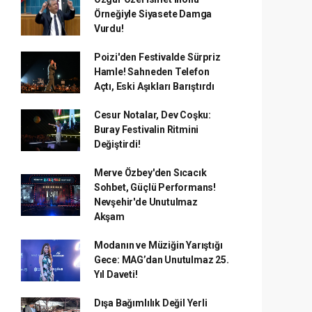
Örneğiyle Siyasete Damga
Vurdu!
Poizi'den Festivalde Sürpriz
Hamle! Sahneden Telefon
Açtı, Eski Aşıkları Barıştırdı
Cesur Notalar, Dev Coşku:
Buray Festivalin Ritmini
Değiştirdi!
Merve Özbey'den Sıcacık
Sohbet, Güçlü Performans!
Nevşehir'de Unutulmaz
Akşam
Modanın ve Müziğin Yarıştığı
Gece: MAG’dan Unutulmaz 25.
Yıl Daveti!
Dışa Bağımlılık Değil Yerli