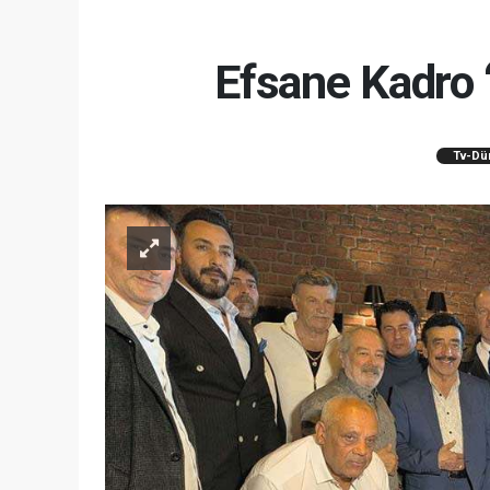
Efsane Kadro 
Tv-Dü