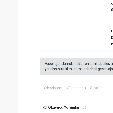
ç
ü
Ö
D
k
Haber ajanslarından eklenen tüm haberler, s
yer alan hukuki muhataplar haberi geçen ajan
#deodorant
#Deodorantı
#kıyafet
Okuyucu Yorumları
(0)