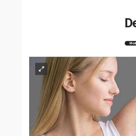
De
Mod