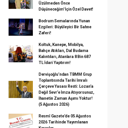
Üzülmeden Önce
Düşüneceğim' İçin Özel Davet!
Bodrum Semalarında Yunan
Ezgileri: Büyüleyici Bir Sahne
Zaferi!
Koltuk, Kanepe, Mobilya,
Bahçe Atıkları, Dal Budama
Kalıntıları, Atanlara 8 Bin 687
TL İdari Yaptırım!
Dervişoğlu’ndan TBMM Grup
Toplantısında Tarihi İmralı
Çerçeve Yasası Resti: Lozan’a
Değil Sevr’e İmza Atıyorsunuz,
İhanetin Zaman Aşımı Yoktur!
(5 Ağustos 2026)
Resmî Gazete’de 05 Ağustos
2026 Tarihinde Yayımlanan