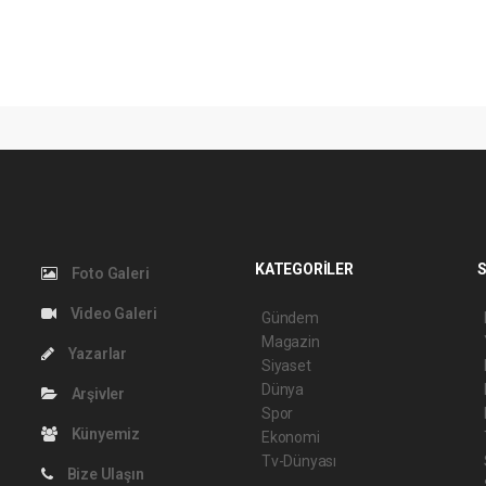
KATEGORİLER
S
Foto Galeri
Video Galeri
Gündem
Magazin
Yazarlar
Siyaset
Dünya
Arşivler
Spor
Künyemiz
Ekonomi
Tv-Dünyası
Bize Ulaşın