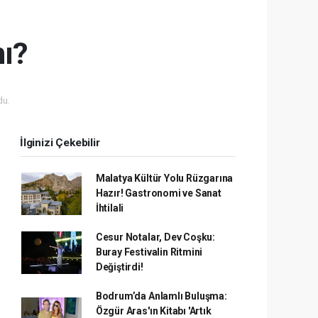
mı?
du.
İlginizi Çekebilir
Malatya Kültür Yolu Rüzgarına
Hazır! Gastronomi ve Sanat
İhtilali
Cesur Notalar, Dev Coşku:
Buray Festivalin Ritmini
Değiştirdi!
Bodrum’da Anlamlı Buluşma:
Özgür Aras'ın Kitabı 'Artık