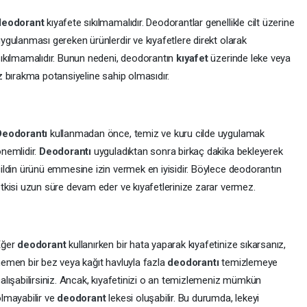
deodorant
kıyafete sıkılmamalıdır. Deodorantlar genellikle cilt üzerine
ygulanması gereken ürünlerdir ve kıyafetlere direkt olarak
ıkılmamalıdır. Bunun nedeni, deodorantın
kıyafet
üzerinde leke veya
z bırakma potansiyeline sahip olmasıdır.
Deodorantı
kullanmadan önce, temiz ve kuru cilde uygulamak
nemlidir.
Deodorantı
uyguladıktan sonra birkaç dakika bekleyerek
ildin ürünü emmesine izin vermek en iyisidir. Böylece deodorantın
tkisi uzun süre devam eder ve kıyafetlerinize zarar vermez.
Eğer
deodorant
kullanırken bir hata yaparak kıyafetinize sıkarsanız,
emen bir bez veya kağıt havluyla fazla
deodorantı
temizlemeye
alışabilirsiniz. Ancak, kıyafetinizi o an temizlemeniz mümkün
lmayabilir ve
deodorant
lekesi oluşabilir. Bu durumda, lekeyi