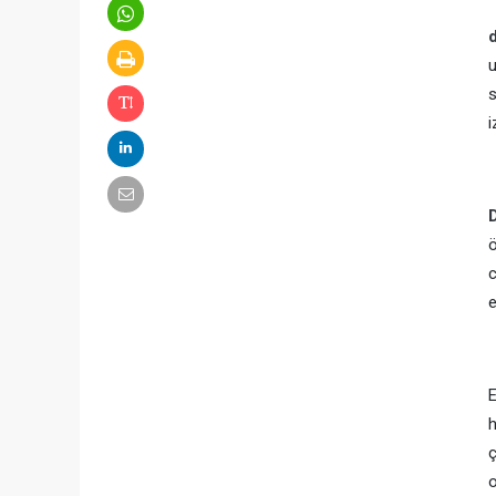
u
s
i
ö
c
e
h
ç
o