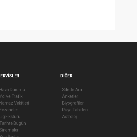
ERVİSLER
DİĞER
Hava Durumu
Sitede Ara
Yol ve Trafik
Anketler
Namaz Vakitleri
Biyografiler
Eczaneler
Rüya Tabirleri
Lig Fikstürü
Astroloji
Tarihte Bugün
Sinemalar
Seri İlanlar