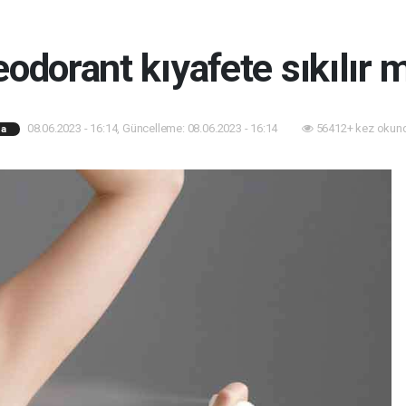
odorant kıyafete sıkılır 
08.06.2023 - 16:14, Güncelleme: 08.06.2023 - 16:14
56412+ kez okun
a