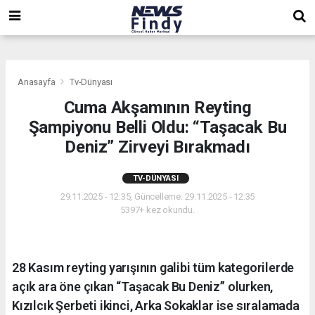
,
,
,
Anasayfa
Tv-Dünyası
Cuma Akşamının Reyting
Şampiyonu Belli Oldu: “Taşacak Bu
Deniz” Zirveyi Bırakmadı
TV-DÜNYASI
29.11.2025 - 12:35, Güncelleme: 29.11.2025 - 12:35
5397+ kez okundu.
28 Kasım reyting yarışının galibi tüm kategorilerde
açık ara öne çıkan “Taşacak Bu Deniz” olurken,
Kızılcık Şerbeti ikinci, Arka Sokaklar ise sıralamada