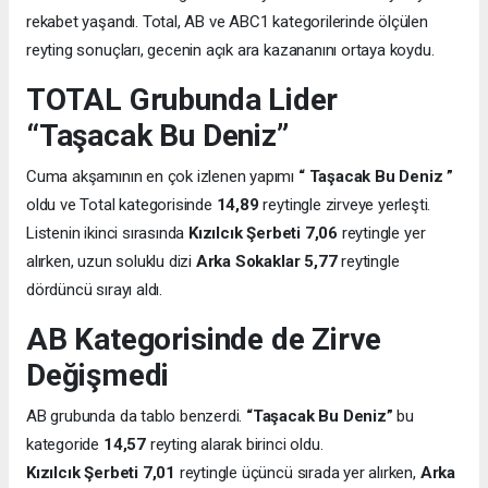
rekabet yaşandı. Total, AB ve ABC1 kategorilerinde ölçülen
reyting sonuçları, gecenin açık ara kazananını ortaya koydu.
TOTAL Grubunda Lider
“Taşacak Bu Deniz”
Cuma akşamının en çok izlenen yapımı
“ Taşacak Bu Deniz ”
oldu ve Total kategorisinde
14,89
reytingle zirveye yerleşti.
Listenin ikinci sırasında
Kızılcık Şerbeti
7,06
reytingle yer
alırken, uzun soluklu dizi
Arka Sokaklar
5,77
reytingle
dördüncü sırayı aldı.
AB Kategorisinde de Zirve
Değişmedi
AB grubunda da tablo benzerdi.
“Taşacak Bu Deniz”
bu
kategoride
14,57
reyting alarak birinci oldu.
Kızılcık Şerbeti
7,01
reytingle üçüncü sırada yer alırken,
Arka