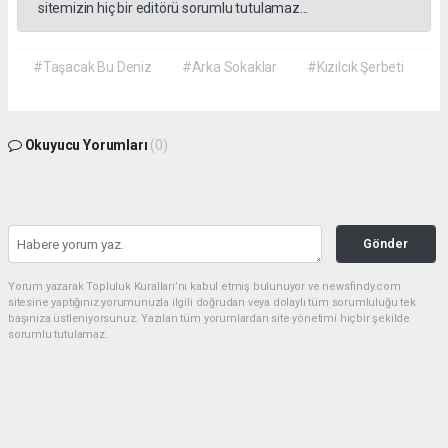
sitemizin hiç bir editörü sorumlu tutulamaz...
#Taşacak Bu Deniz
#Arka Sokaklar
#Kızılcık Şerbeti
Okuyucu Yorumları
(0)
Gönder
Yorum yazarak Topluluk Kuralları’nı kabul etmiş bulunuyor ve newsfindy.com
sitesine yaptığınız yorumunuzla ilgili doğrudan veya dolaylı tüm sorumluluğu tek
başınıza üstleniyorsunuz. Yazılan tüm yorumlardan site yönetimi hiçbir şekilde
sorumlu tutulamaz.