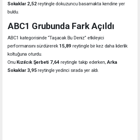
Sokaklar
2,52
reytingle dokuzuncu basamakta kendine yer
buldu.
ABC1 Grubunda Fark Açıldı
ABC1 kategorisinde “Taşacak Bu Deniz” etkileyici
performansını sürdürerek
15,89
reytingle bir kez daha liderlik
koltuğuna oturdu.
Onu
Kızılcık Şerbeti
7,64
reytingle takip ederken,
Arka
Sokaklar
3,95
reytingle yedinci sırada yer aldı.