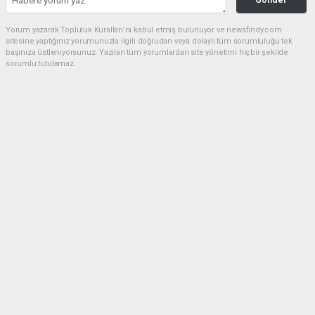
Yorum yazarak Topluluk Kuralları’nı kabul etmiş bulunuyor ve newsfindy.com
sitesine yaptığınız yorumunuzla ilgili doğrudan veya dolaylı tüm sorumluluğu tek
başınıza üstleniyorsunuz. Yazılan tüm yorumlardan site yönetimi hiçbir şekilde
sorumlu tutulamaz.