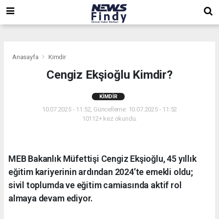
,
,
,
Anasayfa
Kimdir
Cengiz Ekşioğlu Kimdir?
KIMDIR
10.07.2025 - 11:52, Güncelleme: 10.07.2025 - 11:52
10112+ kez okundu.
MEB Bakanlık Müfettişi Cengiz Ekşioğlu, 45 yıllık
eğitim kariyerinin ardından 2024’te emekli oldu;
sivil toplumda ve eğitim camiasında aktif rol
almaya devam ediyor.