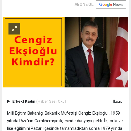
ABONE OL
Erkek
|
Kadın
(Haberi Sesli Oku)
Milli Eğitim Bakanlığı Bakanlık Müfettişi Cengiz Ekşioğlu , 1959
yılında Rize’nin Çamlıhemşin ilçesinde dünyaya geldi. İlk, orta ve
lise eğitimini Pazar ilçesinde tamamladıktan sonra 1979 yılında