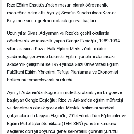
Rize Eğitim Enstitüsü'nden mezun olarak öğretmenlik
mesleğine adım attı. Aynı yıl, Sivas’ın Suşehri ilçesi Karalar
Köyü’nde sınıf öğretmeni olarak göreve başladı.
Uzun yıllar Sivas, Adıyaman ve Rize'de çeşitli okullarda
öğretmenlik ve idarecilik yapan Cengiz Ekşioğlu , 1989-1994
yılları arasında Pazar Halk Eğitimi Merkezi’nde müdür
yardımcılığı görevinde bulundu. Eğitim yönetimi alanındaki
akademik gelişimini ise 1994 yılında Gazi Üniversitesi Eğitim
Fakültesi Eğitim Yönetimi, Teftişi, Planlaması ve Ekonomisi
bölümünü tamamlayarak sürdürdü.
Aynı yıl Ardahan’da ilköğretim müfettişi olarak yeni bir göreve
başlayan Cengiz Ekşioğlu ; Rize ve Ankara’da eğitim müfettişi
ve denetmen olarak görev aldı. Mesleki birikimini sendikal
çalışmalara da taşıyan Ekşioğlu, 2014 yılında Tüm Eğitimciler ve
Eğitim Müfettişleri Sendikası (TEM-SEN) yönetim kuruluna
seçilerek dört yıl boyunca genel sekreterlik görevini yürüttü.