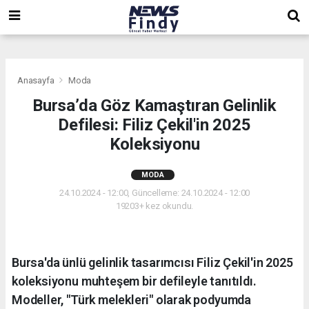
,
,
,
Anasayfa
Moda
Bursa’da Göz Kamaştıran Gelinlik
Defilesi: Filiz Çekil'in 2025
Koleksiyonu
MODA
24.10.2024 - 12:00, Güncelleme: 24.10.2024 - 12:00
19203+ kez okundu.
Bursa'da ünlü gelinlik tasarımcısı Filiz Çekil'in 2025
koleksiyonu muhteşem bir defileyle tanıtıldı.
Modeller, "Türk melekleri" olarak podyumda