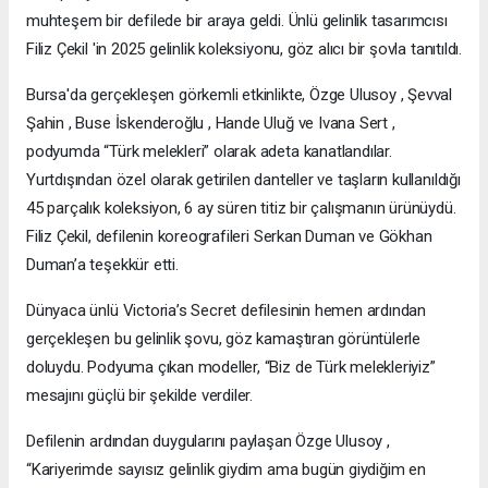
muhteşem bir defilede bir araya geldi. Ünlü gelinlik tasarımcısı
Filiz Çekil 'in 2025 gelinlik koleksiyonu, göz alıcı bir şovla tanıtıldı.
Bursa'da gerçekleşen görkemli etkinlikte, Özge Ulusoy , Şevval
Şahin , Buse İskenderoğlu , Hande Uluğ ve Ivana Sert ,
podyumda “Türk melekleri” olarak adeta kanatlandılar.
Yurtdışından özel olarak getirilen danteller ve taşların kullanıldığı
45 parçalık koleksiyon, 6 ay süren titiz bir çalışmanın ürünüydü.
Filiz Çekil, defilenin koreografileri Serkan Duman ve Gökhan
Duman’a teşekkür etti.
Dünyaca ünlü Victoria’s Secret defilesinin hemen ardından
gerçekleşen bu gelinlik şovu, göz kamaştıran görüntülerle
doluydu. Podyuma çıkan modeller, “Biz de Türk melekleriyiz”
mesajını güçlü bir şekilde verdiler.
Defilenin ardından duygularını paylaşan Özge Ulusoy ,
“Kariyerimde sayısız gelinlik giydim ama bugün giydiğim en