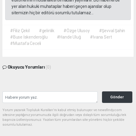
editörlerinin müdahalesi olmadan yayınlanır. Bu haberlerde
yer alan hukuki muhataplar haberi geçen ajanslar olup
sitemizin hiç bir editörü sorumlu tutulamaz...
#Filiz Çekil
#gelinlik
#Özge Ulusoy
#Şevval Şahin
#Buse İskenderoğlu
#Hande Uluğ
#Ivana Sert
#Mustafa Ceceli
Okuyucu Yorumları
(0)
Gönder
Yorum yazarak Topluluk Kuralları’nı kabul etmiş bulunuyor ve newsfindy.com
sitesine yaptığınız yorumunuzla ilgili doğrudan veya dolaylı tüm sorumluluğu tek
başınıza üstleniyorsunuz. Yazılan tüm yorumlardan site yönetimi hiçbir şekilde
sorumlu tutulamaz.