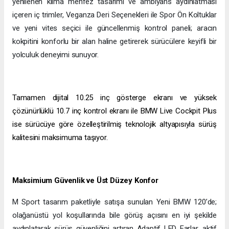
yenilenen klima menfez tasarımı ve ambiyans aydınlatması
içeren iç trimler, Veganza Deri Seçenekleri ile Spor Ön Koltuklar
ve yeni vites seçici ile güncellenmiş kontrol paneli; aracın
kokpitini konforlu bir alan haline getirerek sürücülere keyifli bir
yolculuk deneyimi sunuyor.
Tamamen dijital 10.25 inç gösterge ekranı ve yüksek
çözünürlüklü 10.7 inç kontrol ekranı ile BMW Live Cockpit Plus
ise sürücüye göre özelleştirilmiş teknolojik altyapısıyla sürüş
kalitesini maksimuma taşıyor.
Maksimium Güvenlik ve Üst Düzey Konfor
M Sport tasarım paketliyle satışa sunulan Yeni BMW 120’de;
olağanüstü yol koşullarında bile görüş açısını en iyi şekilde
aydınlatarak sürüş güvenliğini artıran Adaptif LED Farlar, aktif