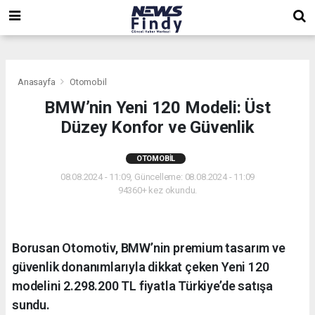
,
,
,
Anasayfa
Otomobil
BMW’nin Yeni 120 Modeli: Üst
Düzey Konfor ve Güvenlik
OTOMOBIL
08.08.2024 - 11:09, Güncelleme: 08.08.2024 - 11:09
94360+ kez okundu.
Borusan Otomotiv, BMW’nin premium tasarım ve
güvenlik donanımlarıyla dikkat çeken Yeni 120
modelini 2.298.200 TL fiyatla Türkiye’de satışa
sundu.