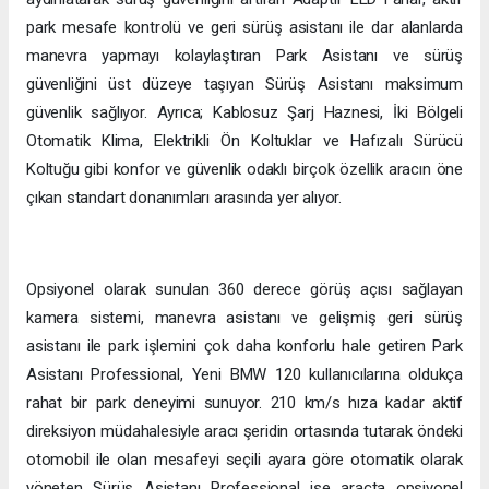
park mesafe kontrolü ve geri sürüş asistanı ile dar alanlarda
manevra yapmayı kolaylaştıran Park Asistanı ve sürüş
güvenliğini üst düzeye taşıyan Sürüş Asistanı maksimum
güvenlik sağlıyor. Ayrıca; Kablosuz Şarj Haznesi, İki Bölgeli
Otomatik Klima, Elektrikli Ön Koltuklar ve Hafızalı Sürücü
Koltuğu gibi konfor ve güvenlik odaklı birçok özellik aracın öne
çıkan standart donanımları arasında yer alıyor.
Opsiyonel olarak sunulan 360 derece görüş açısı sağlayan
kamera sistemi, manevra asistanı ve gelişmiş geri sürüş
asistanı ile park işlemini çok daha konforlu hale getiren Park
Asistanı Professional, Yeni BMW 120 kullanıcılarına oldukça
rahat bir park deneyimi sunuyor. 210 km/s hıza kadar aktif
direksiyon müdahalesiyle aracı şeridin ortasında tutarak öndeki
otomobil ile olan mesafeyi seçili ayara göre otomatik olarak
yöneten Sürüş Asistanı Professional ise araçta opsiyonel