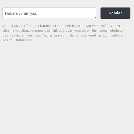
Gönder
Yorum yazarak Topluluk Kuralları’nı kabul etmiş bulunuyor ve newsfindy.com
sitesine yaptığınız yorumunuzla ilgili doğrudan veya dolaylı tüm sorumluluğu tek
başınıza üstleniyorsunuz. Yazılan tüm yorumlardan site yönetimi hiçbir şekilde
sorumlu tutulamaz.