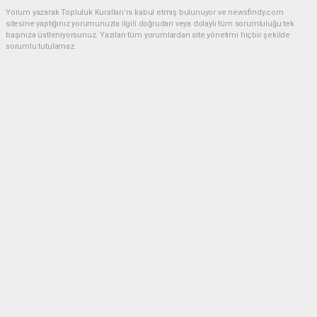
Yorum yazarak Topluluk Kuralları’nı kabul etmiş bulunuyor ve newsfindy.com
sitesine yaptığınız yorumunuzla ilgili doğrudan veya dolaylı tüm sorumluluğu tek
başınıza üstleniyorsunuz. Yazılan tüm yorumlardan site yönetimi hiçbir şekilde
sorumlu tutulamaz.