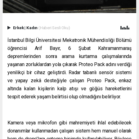
Erkek
|
Kadın
(Haberi Sesli Oku)
İstanbul Bilgi Üniversitesi Mekatronik Mühendisliği Bölümü
öğrencisi Arif Bayır,
6 Şubat Kahramanmaraş
depremlerinden sonra arama kurtarma çalışmalarında
yaşanan zorluklardan yola çıkarak Proteo Pack adını verdiği
yenilikçi bir cihaz geliştirdi. Radar tabanlı sensör sistemi
ve yapay zekâ desteğiyle çalışan Proteo Pack, enkaz
altında kalan kişilerin kalp atışı ve göğüs hareketlerini
tespit ederek yaşam belirtisi olup olmadığını belirliyor.
Kamera veya mikrofon gibi mahremiyeti ihlal edebilecek
donanımlar kullanmadan çalışan sistem hem manuel olarak
hem de drone’lara entegre biçimde kullanılabiliyor. Böylece