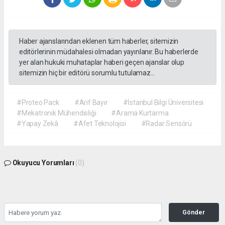
Haber ajanslarından eklenen tüm haberler, sitemizin
editörlerinin müdahalesi olmadan yayınlanır. Bu haberlerde
yer alan hukuki muhataplar haberi geçen ajanslar olup
sitemizin hiç bir editörü sorumlu tutulamaz...
#Proteo Pack
#Arif Bayır
#İstanbul Bilgi Üniversitesi
#Mekatronik Mühendisliği
#Arama Kurtarma
#Yapay Zekâ
#Afet Teknolojisi
#Radar Sensörü
Okuyucu Yorumları
(0)
Gönder