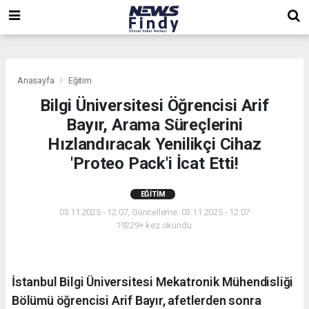
,
,
,
Anasayfa
Eğitim
Bilgi Üniversitesi Öğrencisi Arif
Bayır, Arama Süreçlerini
Hızlandıracak Yenilikçi Cihaz
'Proteo Pack'i İcat Etti!
EĞITIM
03.11.2025 - 12:07, Güncelleme: 03.11.2025 - 12:07
19229+ kez okundu.
İstanbul Bilgi Üniversitesi Mekatronik Mühendisliği
Bölümü öğrencisi Arif Bayır, afetlerden sonra