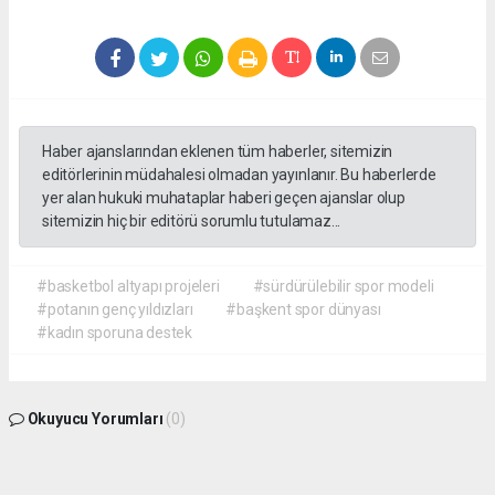
Haber ajanslarından eklenen tüm haberler, sitemizin
editörlerinin müdahalesi olmadan yayınlanır. Bu haberlerde
yer alan hukuki muhataplar haberi geçen ajanslar olup
sitemizin hiç bir editörü sorumlu tutulamaz...
#basketbol altyapı projeleri
#sürdürülebilir spor modeli
#potanın genç yıldızları
#başkent spor dünyası
#kadın sporuna destek
Okuyucu Yorumları
(0)