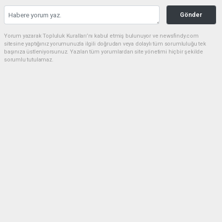
Gönder
Yorum yazarak Topluluk Kuralları’nı kabul etmiş bulunuyor ve newsfindy.com
sitesine yaptığınız yorumunuzla ilgili doğrudan veya dolaylı tüm sorumluluğu tek
başınıza üstleniyorsunuz. Yazılan tüm yorumlardan site yönetimi hiçbir şekilde
sorumlu tutulamaz.