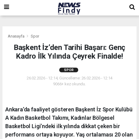
,
,
,
Anasayfa
Spor
Başkent İz’den Tarihi Başarı: Genç
Kadro İlk Yılında Çeyrek Finalde!
SPOR
26.02.2026 - 12:14, Güncelleme: 26.02.2026 - 12:14
9066+ kez okundu.
Ankara’da faaliyet gösteren Başkent İz Spor Kulübü
A Kadın Basketbol Takımı, Kadınlar Bölgesel
Basketbol Ligi’ndeki ilk yılında dikkat çeken bir
performans ortaya koyuyor. Yaş ortalaması 20 olan