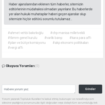
Haber ajanslarından eklenen tüm haberler, sitemizin
editörlerinin müdahalesi olmadan yayınlanır. Bu haberlerde
yer alan hukuki muhataplar haberi geçen ajanslar olup
sitemizin hiç bir editörü sorumlu tutulamaz...
#ahmet vehbi bakırlıoğlu
#chp manisa milletvekili
#tbmm genel kurulu
#varlık barışı
#kara para affı
#plan ve bütçe komisyonu
#akp ekonomi politikaları
#vergi affı
Okuyucu Yorumları
(0)
Gönder
Yorum yazarak Topluluk Kuralları’nı kabul etmiş bulunuyor ve newsfindy.com
sitesine yaptığınız yorumunuzla ilgili doğrudan veya dolaylı tüm sorumluluğu tek