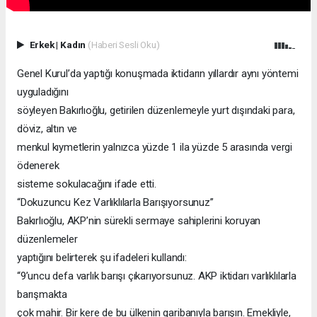
Erkek
|
Kadın
(Haberi Sesli Oku)
Genel Kurul’da yaptığı konuşmada iktidarın yıllardır aynı yöntemi
uyguladığını
söyleyen Bakırlıoğlu, getirilen düzenlemeyle yurt dışındaki para,
döviz, altın ve
menkul kıymetlerin yalnızca yüzde 1 ila yüzde 5 arasında vergi
ödenerek
sisteme sokulacağını ifade etti.
“Dokuzuncu Kez Varlıklılarla Barışıyorsunuz”
Bakırlıoğlu, AKP’nin sürekli sermaye sahiplerini koruyan
düzenlemeler
yaptığını belirterek şu ifadeleri kullandı:
“9’uncu defa varlık barışı çıkarıyorsunuz. AKP iktidarı varlıklılarla
barışmakta
çok mahir. Bir kere de bu ülkenin garibanıyla barışın. Emekliyle,