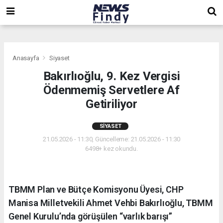
,
,
,
Anasayfa
Siyaset
Bakırlıoğlu, 9. Kez Vergisi
Ödenmemiş Servetlere Af
Getiriliyor
SIYASET
21.05.2026 - 11:30, Güncelleme: 21.05.2026 - 11:30
6498+ kez okundu.
TBMM Plan ve Bütçe Komisyonu Üyesi, CHP
Manisa Milletvekili Ahmet Vehbi Bakırlıoğlu, TBMM
Genel Kurulu’nda görüşülen “varlık barışı”