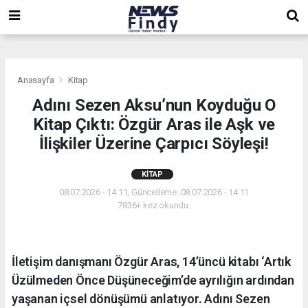
,
,
,
Anasayfa
Kitap
Adını Sezen Aksu’nun Koyduğu O
Kitap Çıktı: Özgür Aras ile Aşk ve
İlişkiler Üzerine Çarpıcı Söyleşi!
KITAP
08.07.2026 - 14:11, Güncelleme: 08.07.2026 - 14:11
7836+ kez okundu.
İletişim danışmanı Özgür Aras, 14’üncü kitabı ‘Artık
Üzülmeden Önce Düşüneceğim’de ayrılığın ardından
yaşanan içsel dönüşümü anlatıyor. Adını Sezen