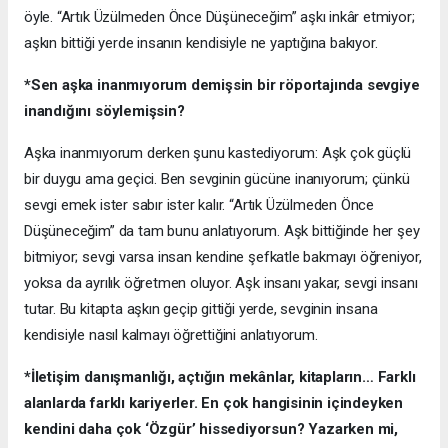
öyle. “Artık Üzülmeden Önce Düşüneceğim” aşkı inkâr etmiyor;
aşkın bittiği yerde insanın kendisiyle ne yaptığına bakıyor.
*Sen aşka inanmıyorum demişsin bir röportajında sevgiye
inandığını söylemişsin?
Aşka inanmıyorum derken şunu kastediyorum: Aşk çok güçlü
bir duygu ama geçici. Ben sevginin gücüne inanıyorum; çünkü
sevgi emek ister sabır ister kalır. “Artık Üzülmeden Önce
Düşüneceğim” da tam bunu anlatıyorum. Aşk bittiğinde her şey
bitmiyor; sevgi varsa insan kendine şefkatle bakmayı öğreniyor,
yoksa da ayrılık öğretmen oluyor. Aşk insanı yakar, sevgi insanı
tutar. Bu kitapta aşkın geçip gittiği yerde, sevginin insana
kendisiyle nasıl kalmayı öğrettiğini anlatıyorum.
*İletişim danışmanlığı, açtığın mekânlar, kitapların… Farklı
alanlarda farklı kariyerler. En çok hangisinin içindeyken
kendini daha çok ‘Özgür’ hissediyorsun? Yazarken mi,