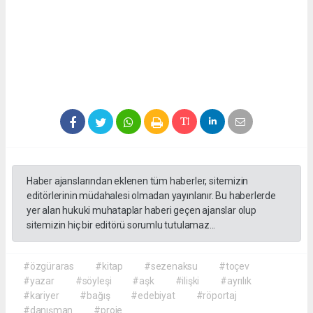
Haber ajanslarından eklenen tüm haberler, sitemizin
editörlerinin müdahalesi olmadan yayınlanır. Bu haberlerde
yer alan hukuki muhataplar haberi geçen ajanslar olup
sitemizin hiç bir editörü sorumlu tutulamaz...
#özgüraras
#kitap
#sezenaksu
#toçev
#yazar
#söyleşi
#aşk
#ilişki
#ayrılık
#kariyer
#bağış
#edebiyat
#röportaj
#danışman
#proje