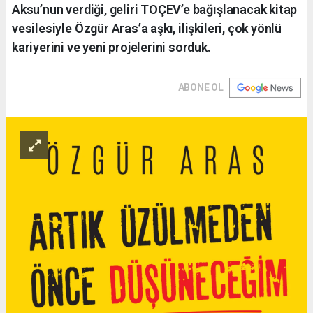
Aksu’nun verdiği, geliri TOÇEV’e bağışlanacak kitap
vesilesiyle Özgür Aras’a aşkı, ilişkileri, çok yönlü
kariyerini ve yeni projelerini sorduk.
ABONE OL