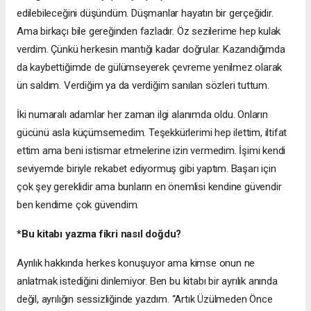
edilebileceğini düşündüm. Düşmanlar hayatın bir gerçeğidir.
Ama birkaçı bile gereğinden fazladır. Öz sezilerime hep kulak
verdim. Çünkü herkesin mantığı kadar doğrular. Kazandığımda
da kaybettiğimde de gülümseyerek çevreme yenilmez olarak
ün saldım. Verdiğim ya da verdiğim sanılan sözleri tuttum.
İki numaralı adamlar her zaman ilgi alanımda oldu. Onların
gücünü asla küçümsemedim. Teşekkürlerimi hep ilettim, iltifat
ettim ama beni istismar etmelerine izin vermedim. İşimi kendi
seviyemde biriyle rekabet ediyormuş gibi yaptım. Başarı için
çok şey gereklidir ama bunların en önemlisi kendine güvendir
ben kendime çok güvendim.
*Bu kitabı yazma fikri nasıl doğdu?
Ayrılık hakkında herkes konuşuyor ama kimse onun ne
anlatmak istediğini dinlemiyor. Ben bu kitabı bir ayrılık anında
değil, ayrılığın sessizliğinde yazdım. “Artık Üzülmeden Önce