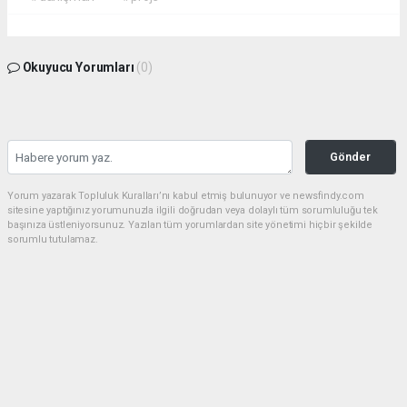
Okuyucu Yorumları
(0)
Gönder
Yorum yazarak Topluluk Kuralları’nı kabul etmiş bulunuyor ve newsfindy.com
sitesine yaptığınız yorumunuzla ilgili doğrudan veya dolaylı tüm sorumluluğu tek
başınıza üstleniyorsunuz. Yazılan tüm yorumlardan site yönetimi hiçbir şekilde
sorumlu tutulamaz.