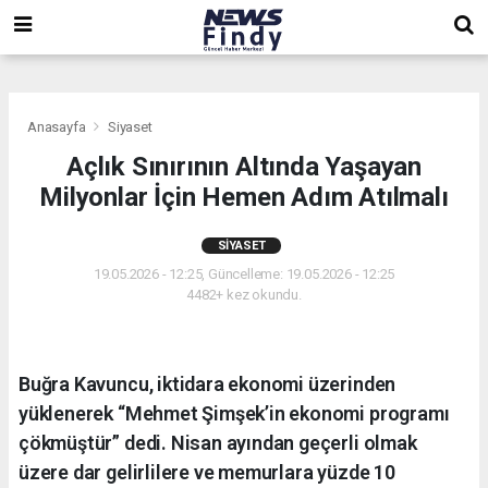
,
,
,
Anasayfa
Siyaset
Açlık Sınırının Altında Yaşayan
Milyonlar İçin Hemen Adım Atılmalı
SIYASET
19.05.2026 - 12:25, Güncelleme: 19.05.2026 - 12:25
4482+ kez okundu.
Buğra Kavuncu, iktidara ekonomi üzerinden
yüklenerek “Mehmet Şimşek’in ekonomi programı
çökmüştür” dedi. Nisan ayından geçerli olmak
üzere dar gelirlilere ve memurlara yüzde 10