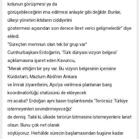
kolunun görüşmesi ya da
görüşebileceğinin ima edilmesi anlaşılır gibi değildir. Bunlar,
ülkeyi yöneten iktidarın ciddiyetini
göstermesi açısından son derece ibret verici gelişmelerdir” diye
ekledi.
“Süreçten memnun olan tek bir grup var”
Cumhurbaşkanı Erdoğan’ın, ‘Türk dünyası vizyon belgesi’
açıklamasına işaret eden Kavuncu,
“Merak ettiğim bir şey var. Bu vizyon belgesinin içerisine
Kürdistan’ı, Mazlum Abdi’nin Ankara
ve İmralı ziyaretlerini, Apo'ya verilmesi planlanan barış
koordinatörlüğü statüsünü de ekleyecek
mi acaba? Erdoğan aynı basın toplantısında ‘Terörsüz Türkiye
istemeyenleri sevindirmeyeceğiz’
de demiş. Tabii ki, ülkede terörün bitmesine istemeyenlere lanet
olsun. Bunu çok net olarak
söylüyoruz. Herhâlde sürecin başlamasından bugüne kadar