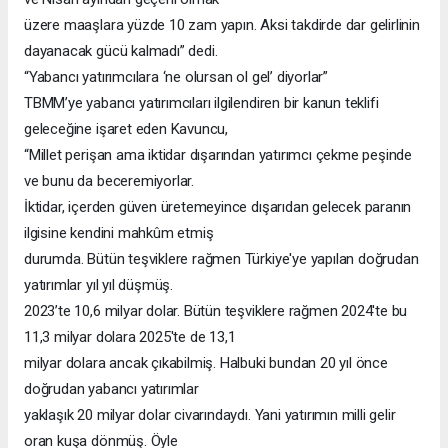
üzere maaşlara yüzde 10 zam yapın. Aksi takdirde dar gelirlinin
dayanacak gücü kalmadı” dedi.
“Yabancı yatırımcılara ‘ne olursan ol gel’ diyorlar”
TBMM’ye yabancı yatırımcıları ilgilendiren bir kanun teklifi
geleceğine işaret eden Kavuncu,
“Millet perişan ama iktidar dışarından yatırımcı çekme peşinde
ve bunu da beceremiyorlar.
İktidar, içerden güven üretemeyince dışarıdan gelecek paranın
ilgisine kendini mahkûm etmiş
durumda. Bütün teşviklere rağmen Türkiye'ye yapılan doğrudan
yatırımlar yıl yıl düşmüş.
2023’te 10,6 milyar dolar. Bütün teşviklere rağmen 2024'te bu
11,3 milyar dolara 2025'te de 13,1
milyar dolara ancak çıkabilmiş. Halbuki bundan 20 yıl önce
doğrudan yabancı yatırımlar
yaklaşık 20 milyar dolar civarındaydı. Yani yatırımın milli gelir
oran kuşa dönmüş. Öyle