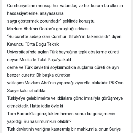
Cumhuriyeti’ne mensup her vatandaş ve her kurum bu ülkenin
hassasiyetlerine, anayasasına
saygı göstermek zorundadır” şeklinde konuştu.
Mazlum Abdi’nin Öcalan’a görüştüğü iddiası
“Bu cürette sebep olan Cumhur İttifakı’nın ta kendisidir” diyen
Kavuncu, “Orta Doğu Teknik
Üniversitesi’nde açılan Türk bayrağına tepki gösterme cüreti
neyse Meclis’te Talat Paşa’ya katil
deme ve Türk devletini soykırımcılıkla suçlama cüreti de aynı
benzer cürettir. Bir başka cüretkar
yaklaşım Mazlum Abdi’nin yapacağı ziyaretle alakalıdır. PKK’nın
Suriye kolu rahatlıkla
Türkiye’ye gelebilmekte ve iddialara göre; İmralı’yla görüşmeye
gitmektedir. Hatta iddia öyle ki
Tom Barrack’la görüştükten hemen sonra bu görüşmenin
yapıldığı. Bu nasıl mümkün olabilir?
Türk devletinin varlığına kastetmiş bir mahkumla, onun Suriye