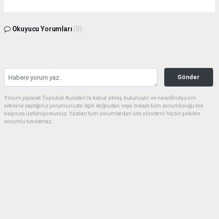
Okuyucu Yorumları
(0)
Gönder
Yorum yazarak Topluluk Kuralları’nı kabul etmiş bulunuyor ve newsfindy.com
sitesine yaptığınız yorumunuzla ilgili doğrudan veya dolaylı tüm sorumluluğu tek
başınıza üstleniyorsunuz. Yazılan tüm yorumlardan site yönetimi hiçbir şekilde
sorumlu tutulamaz.